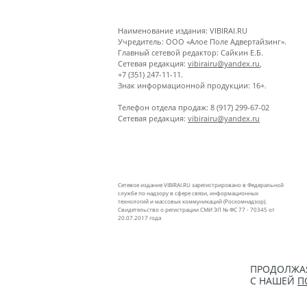
Наименование издания: VIBIRAI.RU
Учредитель: ООО «Алое Поле Адвертайзинг».
Главный сетевой редактор: Сайкин Е.Б.
Сетевая редакция:
vibirairu@yandex.ru
,
+7 (351) 247-11-11.
Знак информационной продукции: 16+.
Телефон отдела продаж: 8 (917) 299-67-02
Сетевая редакция:
vibirairu@yandex.ru
Сетевое издание VIBIRAI.RU зарегистрировано в Федеральной
службе по надзору в сфере связи, информационных
технологий и массовых коммуникаций (Роскомнадзор).
Свидетельство о регистрации СМИ ЭЛ № ФС 77 - 70345 от
20.07.2017 года
ПРОДОЛЖАЯ
С НАШЕЙ
П