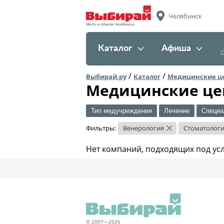
Челябинск
Места и события Челябинска
Каталог
Афиша
/
/
Выбирай.ру
Каталог
Медицинские ц
Медицинские це
Тип медучреждения
Лечение
Специа
Фильтры:
Венерология
Стоматолог
×
Нет компаний, подходящих под ус
© 2007—2026