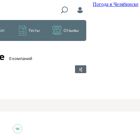
Погода в Челябинске
оп
Тесты
Отзывы
е
​0 компаний