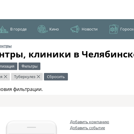
В городе
Кино
Новости
Гороск
ентры
нтры, клиники в Челябинск
лизация
Фильтры
ия
Туберкулез
Сбросить
×
×
ловия фильтрации.
Добавить компанию
Добавить событие