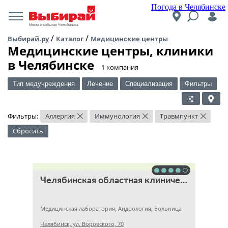
Погода в Челябинске
Места и события Челябинска
/
/
Выбирай.ру
Каталог
Медицинские центры
Медицинские центры, клиники
в Челябинске
​1 компания
Тип медучреждения
Лечение
Специализация
Фильтры
Фильтры:
Аллергия
Иммунология
Травмпункт
×
×
×
Сбросить
Челябинская областная клиническая больница
Медицинская лаборатория, Андрология, Больница
Челябинск, ул. Воровского, 70