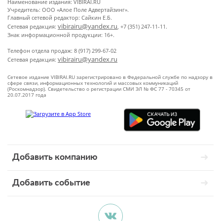
Наименование издания: VIBIRAI.RU
Учредитель: ООО «Алое Поле Адвертайзинг».
Главный сетевой редактор: Сайкин Е.Б.
vibirairu@yandex.ru
Сетевая редакция:
, +7 (351) 247-11-11.
Знак информационной продукции: 16+.
Телефон отдела продаж: 8 (917) 299-67-02
vibirairu@yandex.ru
Сетевая редакция:
Сетевое издание VIBIRAI.RU зарегистрировано в Федеральной службе по надзору в
сфере связи, информационных технологий и массовых коммуникаций
(Роскомнадзор). Свидетельство о регистрации СМИ ЭЛ № ФС 77 - 70345 от
20.07.2017 года
Добавить компанию
Добавить событие