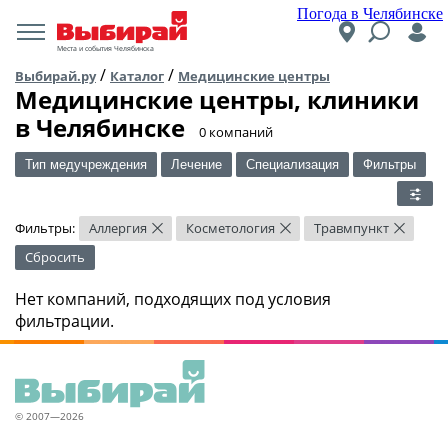
Погода в Челябинске
Места и события Челябинска
/
/
Выбирай.ру
Каталог
Медицинские центры
Медицинские центры, клиники
в Челябинске
​0 компаний
Тип медучреждения
Лечение
Специализация
Фильтры
Фильтры:
Аллергия
Косметология
Травмпункт
×
×
×
Сбросить
Нет компаний, подходящих под условия
фильтрации.
© 2007—2026