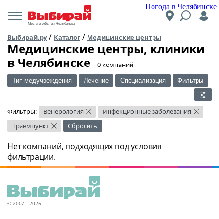
Погода в Челябинске
Места и события Челябинска
/
/
Выбирай.ру
Каталог
Медицинские центры
Медицинские центры, клиники
в Челябинске
​0 компаний
Тип медучреждения
Лечение
Специализация
Фильтры
Фильтры:
Венерология
Инфекционные заболевания
×
×
Травмпункт
Сбросить
×
Нет компаний, подходящих под условия
фильтрации.
© 2007—2026