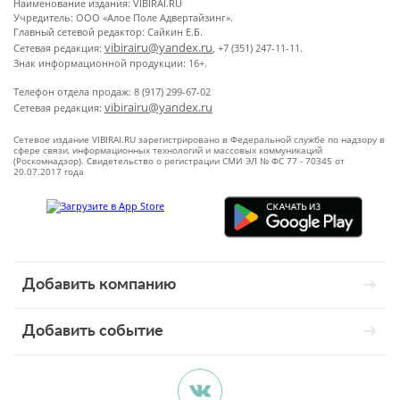
Наименование издания: VIBIRAI.RU
Учредитель: ООО «Алое Поле Адвертайзинг».
Главный сетевой редактор: Сайкин Е.Б.
vibirairu@yandex.ru
Сетевая редакция:
, +7 (351) 247-11-11.
Знак информационной продукции: 16+.
Телефон отдела продаж: 8 (917) 299-67-02
vibirairu@yandex.ru
Сетевая редакция:
Сетевое издание VIBIRAI.RU зарегистрировано в Федеральной службе по надзору в
сфере связи, информационных технологий и массовых коммуникаций
(Роскомнадзор). Свидетельство о регистрации СМИ ЭЛ № ФС 77 - 70345 от
20.07.2017 года
Добавить компанию
Добавить событие