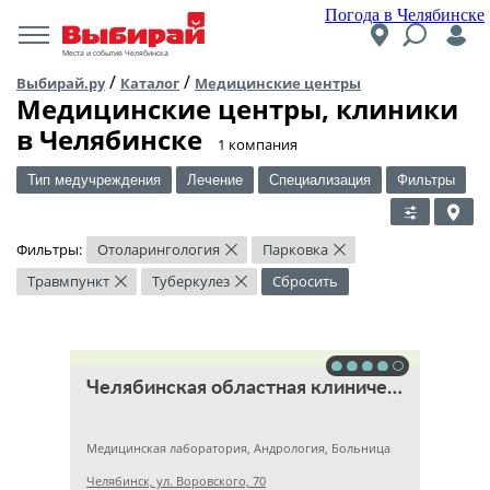
Погода в Челябинске
Места и события Челябинска
/
/
Выбирай.ру
Каталог
Медицинские центры
Медицинские центры, клиники
в Челябинске
​1 компания
Тип медучреждения
Лечение
Специализация
Фильтры
Фильтры:
Отоларингология
Парковка
×
×
Травмпункт
Туберкулез
Сбросить
×
×
Челябинская областная клиническая больница
Медицинская лаборатория, Андрология, Больница
Челябинск, ул. Воровского, 70