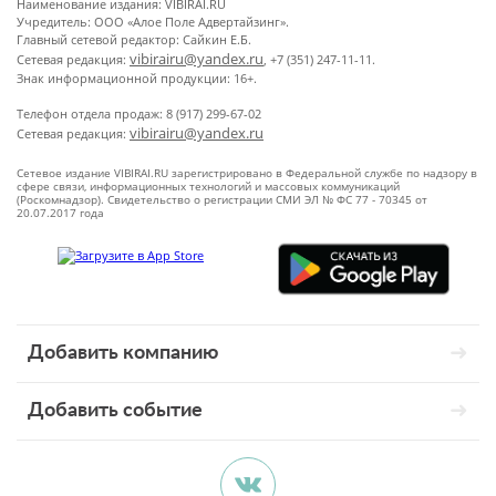
Наименование издания: VIBIRAI.RU
Учредитель: ООО «Алое Поле Адвертайзинг».
Главный сетевой редактор: Сайкин Е.Б.
vibirairu@yandex.ru
Сетевая редакция:
, +7 (351) 247-11-11.
Знак информационной продукции: 16+.
Телефон отдела продаж: 8 (917) 299-67-02
vibirairu@yandex.ru
Сетевая редакция:
Сетевое издание VIBIRAI.RU зарегистрировано в Федеральной службе по надзору в
сфере связи, информационных технологий и массовых коммуникаций
(Роскомнадзор). Свидетельство о регистрации СМИ ЭЛ № ФС 77 - 70345 от
20.07.2017 года
Добавить компанию
Добавить событие