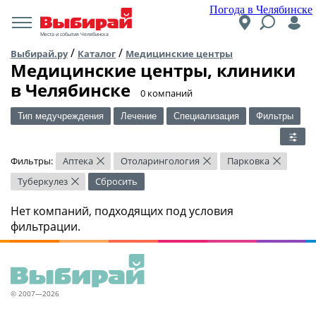
Погода в Челябинске
Места и события Челябинска
/
/
Выбирай.ру
Каталог
Медицинские центры
Медицинские центры, клиники
в Челябинске
​0 компаний
Тип медучреждения
Лечение
Специализация
Фильтры
Фильтры:
Аптека
Отоларингология
Парковка
×
×
×
Туберкулез
Сбросить
×
Нет компаний, подходящих под условия
фильтрации.
© 2007—2026