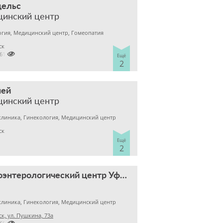
цельс
цинский центр
гия, Медицинский центр, Гомеопатия
ск

2611030
Ещё
2
ней
цинский центр
клиника, Гинекология, Медицинский центр
ск
Ещё
2
Гастроэнтерологический центр Уфимцева К.А.
клиника, Гинекология, Медицинский центр
к, ул. Пушкина, 73а