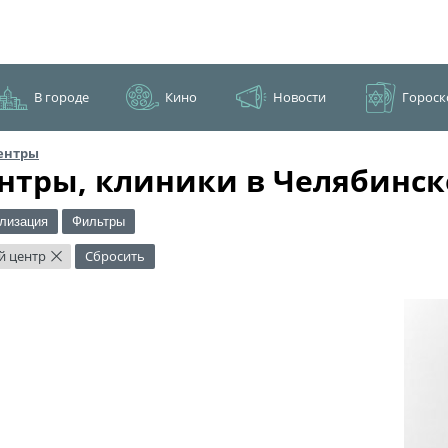
В городе
Кино
Новости
Гороск
ентры
нтры, клиники в Челябинск
лизация
Фильтры
й центр
Сбросить
×