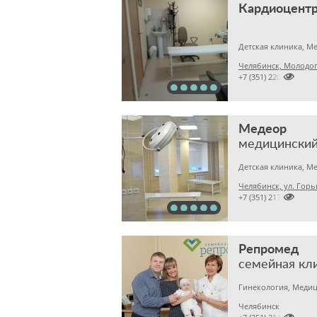
Кардиоцентр
Детская клиника, М
Челябинск, Молодог

+7 (351) 2204900
Медеор
медицинский
Челябинск, ул. Горь

+7 (351) 2172376
Репромед
семейная кл
Гинекология, Медиц
Челябинск