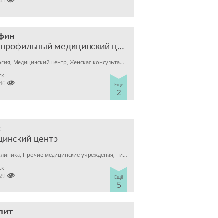

2657788
фин
многопрофильный медицинский центр
Гинекология, Медицинский центр, Женская консультация
ск

2460006
Ещё
2
с
цинский центр
Детская клиника, Прочие медицинские учреждения, Гинекология
ск

7298929
Ещё
5
лит