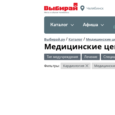
Челябинск
Места и события Челябинска
Каталог
Афиша
/
/
Выбирай.ру
Каталог
Медицинские ц
Медицинские це
Тип медучреждения
Лечение
Специа
Фильтры:
Кардиология
Медицински
×