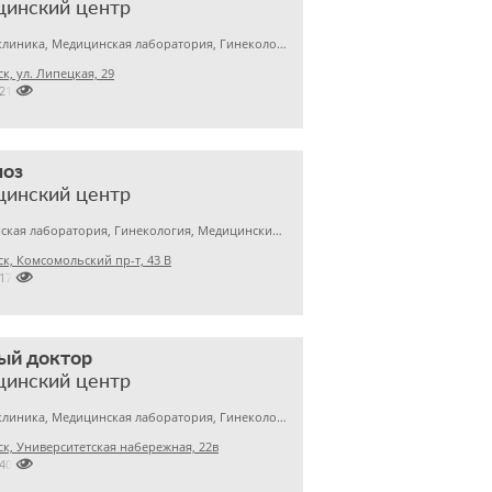
цинский центр
Детская клиника, Медицинская лаборатория, Гинекология
к, ул. Липецкая, 29

7212891
ноз
цинский центр
Медицинская лаборатория, Гинекология, Медицинский центр
к, Комсомольский пр-т, 43 В

2172020
ый доктор
цинский центр
Детская клиника, Медицинская лаборатория, Гинекология
к, Университетская набережная, 22в

7405750