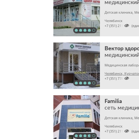
медицинский
Челябинск

+7 (351) 2110303 (ед
Вектор здор
медицинский
Челябинск, Курчатов

+7 (351) 7780157
Familia
сеть медици
Челябинск

+7 (351) 2112303 (ед