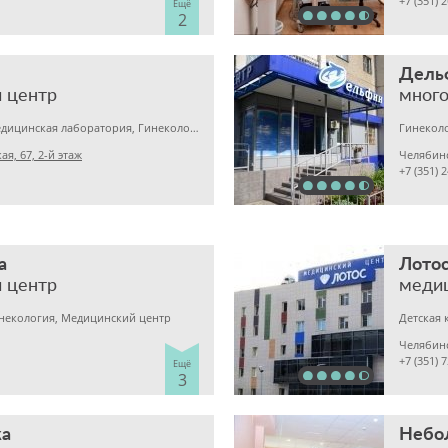
+7 (351) 
Ещё
2
Дель
 центр
Детская клиника, Медицинская лаборатория, Гинекология
я, 67, 2-й этаж
Челябин
+7 (351) 
а
Лото
 центр
меди
инекология, Медицинский центр
Челябин
+7 (351) 
Ещё
3
а
Небо