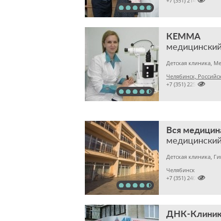

+7 (351) 2141717
КЕММА
медицинский
Челябинск, Российска

+7 (351) 2256145
Вся медицин
медицинский
Детская клиника, Г
Челябинск

+7 (351) 2400303
ДНК-Клиник