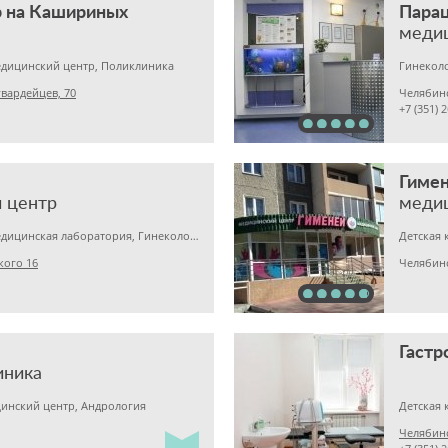
 на Кашириных
Пара
меди
едицинский центр, Поликлиника
Гинеколо
вардейцев, 70
Челябин
+7 (351) 
Гиме
 центр
меди
Детская клиника, Медицинская лаборатория, Гинекология
Детская 
кого 16
Челябин
иника
инский центр, Андрология
Детская 
Челябинс