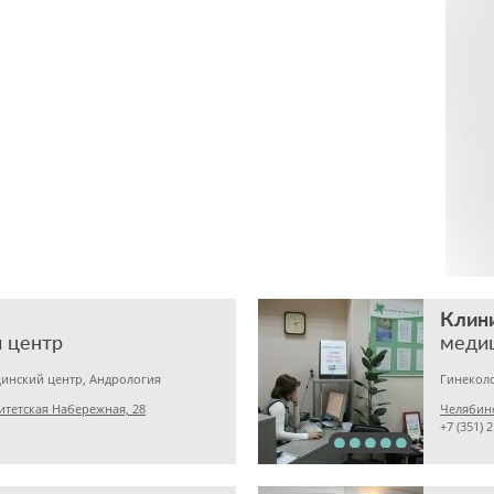
Клини
 центр
меди
инский центр, Андрология
итетская Набережная, 28
Челябинс
+7 (351) 