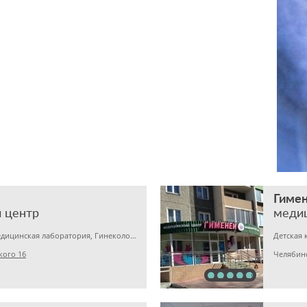
Гиме
 центр
меди
Детская клиника, Медицинская лаборатория, Гинекология
Детская 
кого 16
Челябин