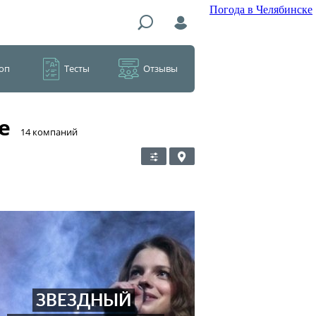
Погода в Челябинске
оп
Тесты
Отзывы
е
​14 компаний
ЗВЕЗДНЫЙ