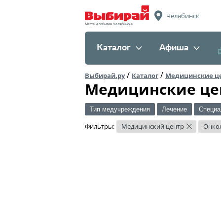
Челябинск
Места и события Челябинска
Каталог
Афиша
/
/
Выбирай.ру
Каталог
Медицинские ц
Медицинские це
Тип медучреждения
Лечение
Специа
Фильтры:
Медицинский центр
Онко
×