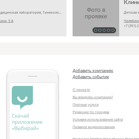
Клин
Детская клиника, Медицинская лаборатория, Гинекология
ина, 5 А
Челябинс
+7 (351) 
Добавить компанию
Добавить событие
О проекте
Вы владелец компании?
Платные услуги
Редакции по городам
Скачай
Условия использования сайта
приложение
Правила модерирования
«Выбирай»
Москва
Санкт‑Петербург
Абакан
Абдулино
Абинск
Агр