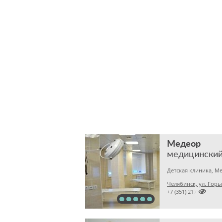
Медеор
медицинский
Челябинск, ул. Горь

+7 (351) 2172376