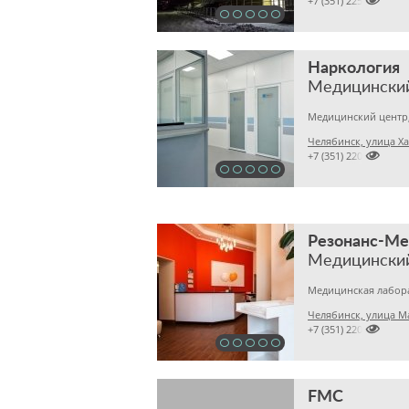

+7 (351) 2253029
Наркология
Медицинский центр,
Челябинск, улица Х

+7 (351) 2201281
Резонанс-М
Медицински
Челябинск, улица М

+7 (351) 2201031
FMC