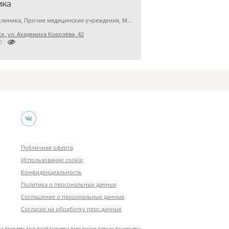
ика
Детская клиника, Прочие медицинские учреждения, Медицинский центр
к, ул. Академика Королёва, 42

2174165
Публичная оферта
Использование cookie
Конфиденциальность
Политика о персональных данных
Соглашение о персональных данных
Согласие на обработку перс.данных
ыз
Азнакаево
Азов
Аксай
Алапаевск
Александров
Алексин
Альметьевск