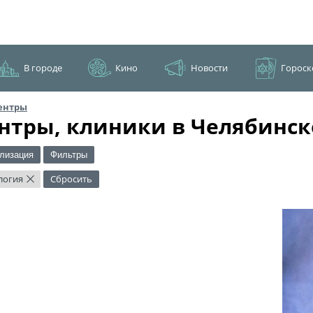
В городе
Кино
Новости
Гороск
ентры
нтры, клиники в Челябинск
лизация
Фильтры
логия
Сбросить
×