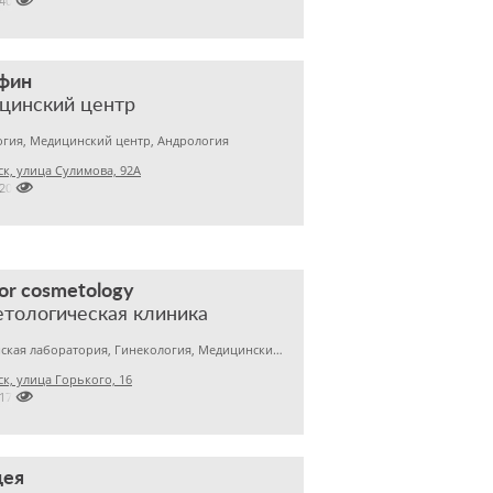

2401999
фин
цинский центр
гия, Медицинский центр, Андрология
к, улица Сулимова, 92А

2201843
r cosmetology
тологическая клиника
Медицинская лаборатория, Гинекология, Медицинский центр
к, улица Горького, 16

2170122
цея