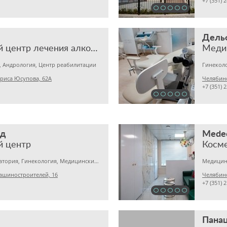
+7 (351) 
Дель
Медицинский центр лечения алкоголизма и наркомании
Меди
 Андрология, Центр реабилитации
Гинеколо
ариса Юсупова, 62А
Челябинс
+7 (351) 
ед
Medeo
й центр
Косме
Медицинская лаборатория, Гинекология, Медицинский центр
ашиностроителей, 16
Челябинс
+7 (351) 
Пана