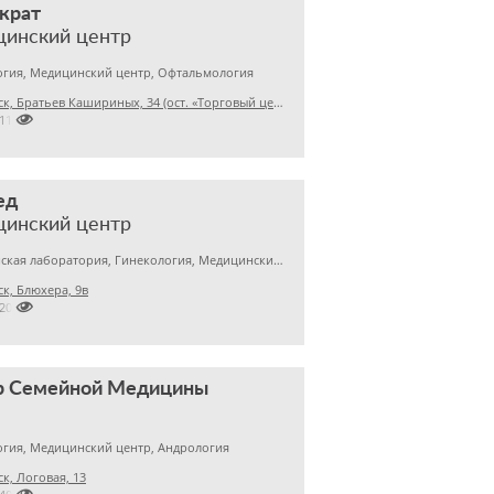
крат
цинский центр
огия, Медицинский центр, Офтальмология
Челябинск, Братьев Кашириных, 34 (ост. «Торговый центр»)

2114777
ед
цинский центр
Медицинская лаборатория, Гинекология, Медицинский центр
к, Блюхера, 9в

2201222
р Семейной Медицины
гия, Медицинский центр, Андрология
к, Логовая, 13