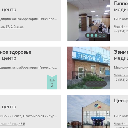
Гиппо
 центр
меди
Детская клиника, Медицинская лаборатория, Гинекология
Гинекол
я, 67, 2-й этаж
+7 (351) 
ное здоровье
Эвим
 центр
меди
Детская клиника, Медицинская лаборатория, Гинекология
Челябинс
+7 (351) 
Ещё
2
Цент
 центр
Гинекология, Медицинский центр, Пластическая хирургия
Гинеколо
льский пр., 43 В
Челябинс