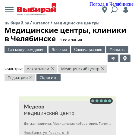
Погода в Челябинске
Места и события Челябинска
/
/
Выбирай.ру
Каталог
Медицинские центры
Медицинские центры, клиники
в Челябинске
​1 компания
Тип медучреждения
Лечение
Специализация
Фильтры
Фильтры:
Алкоголизм
Медицинский центр
×
×
Педиатрия
Сбросить
×
Медеор
медицинский центр
Детская клиника, Медицинская лаборатория, Гинекология
Челябинск, ул. Горького 16