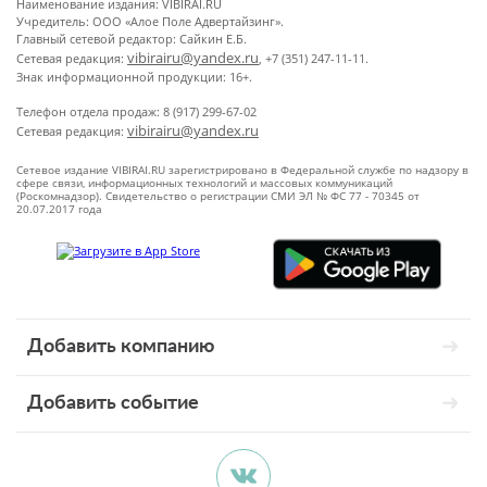
Наименование издания: VIBIRAI.RU
Учредитель: ООО «Алое Поле Адвертайзинг».
Главный сетевой редактор: Сайкин Е.Б.
vibirairu@yandex.ru
Сетевая редакция:
, +7 (351) 247-11-11.
Знак информационной продукции: 16+.
Телефон отдела продаж: 8 (917) 299-67-02
vibirairu@yandex.ru
Сетевая редакция:
Сетевое издание VIBIRAI.RU зарегистрировано в Федеральной службе по надзору в
сфере связи, информационных технологий и массовых коммуникаций
(Роскомнадзор). Свидетельство о регистрации СМИ ЭЛ № ФС 77 - 70345 от
20.07.2017 года
Добавить компанию
Добавить событие