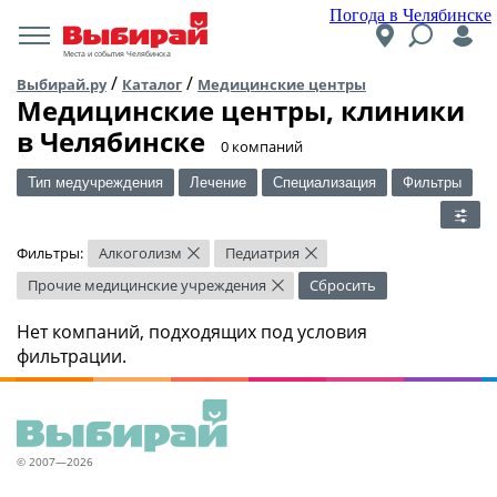
Погода в Челябинске
Места и события Челябинска
/
/
Выбирай.ру
Каталог
Медицинские центры
Медицинские центры, клиники
в Челябинске
​0 компаний
Тип медучреждения
Лечение
Специализация
Фильтры
Фильтры:
Алкоголизм
Педиатрия
×
×
Прочие медицинские учреждения
Сбросить
×
Нет компаний, подходящих под условия
фильтрации.
© 2007—2026