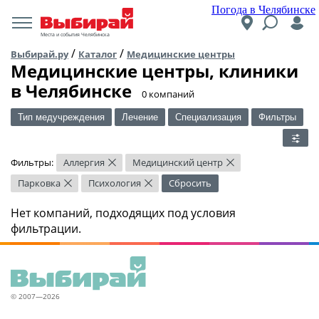
Погода в Челябинске
Места и события Челябинска
/
/
Выбирай.ру
Каталог
Медицинские центры
Медицинские центры, клиники
в Челябинске
​0 компаний
Тип медучреждения
Лечение
Специализация
Фильтры
Фильтры:
Аллергия
Медицинский центр
×
×
Парковка
Психология
Сбросить
×
×
Нет компаний, подходящих под условия
фильтрации.
© 2007—2026