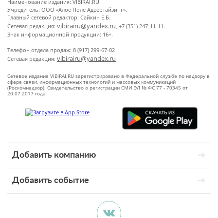
Наименование издания: VIBIRAI.RU
Учредитель: ООО «Алое Поле Адвертайзинг».
Главный сетевой редактор: Сайкин Е.Б.
vibirairu@yandex.ru
Сетевая редакция:
, +7 (351) 247-11-11.
Знак информационной продукции: 16+.
Телефон отдела продаж: 8 (917) 299-67-02
vibirairu@yandex.ru
Сетевая редакция:
Сетевое издание VIBIRAI.RU зарегистрировано в Федеральной службе по надзору в
сфере связи, информационных технологий и массовых коммуникаций
(Роскомнадзор). Свидетельство о регистрации СМИ ЭЛ № ФС 77 - 70345 от
20.07.2017 года
Добавить компанию
Добавить событие