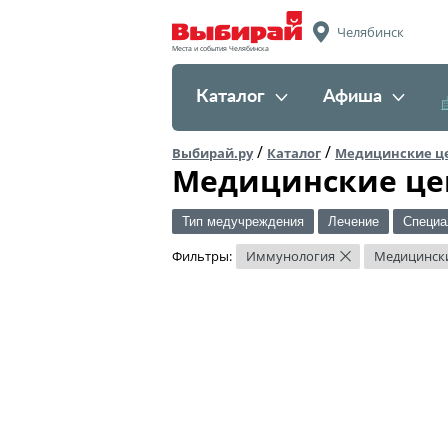
Челябинск
Места и события Челябинска
Каталог
Афиша
/
/
Выбирай.ру
Каталог
Медицинские ц
Медицинские це
Тип медучреждения
Лечение
Специа
Фильтры:
Иммунология
Медицинск
×