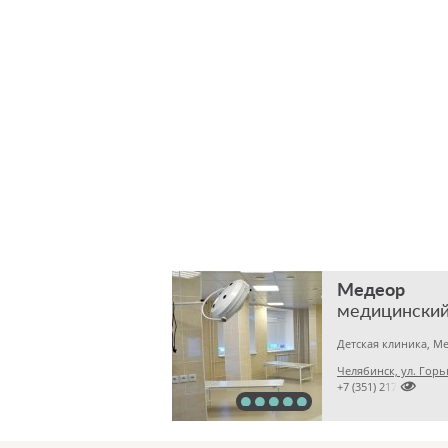
Медеор
медицинский
Челябинск, ул. Горь

+7 (351) 2172376