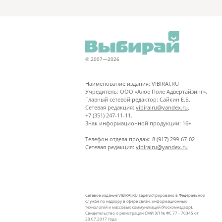
© 2007—2026
Наименование издания: VIBIRAI.RU
Учредитель: ООО «Алое Поле Адвертайзинг».
Главный сетевой редактор: Сайкин Е.Б.
Сетевая редакция:
vibirairu@yandex.ru
,
+7 (351) 247-11-11.
Знак информационной продукции: 16+.
Телефон отдела продаж: 8 (917) 299-67-02
Сетевая редакция:
vibirairu@yandex.ru
Сетевое издание VIBIRAI.RU зарегистрировано в Федеральной
службе по надзору в сфере связи, информационных
технологий и массовых коммуникаций (Роскомнадзор).
Свидетельство о регистрации СМИ ЭЛ № ФС 77 - 70345 от
20.07.2017 года