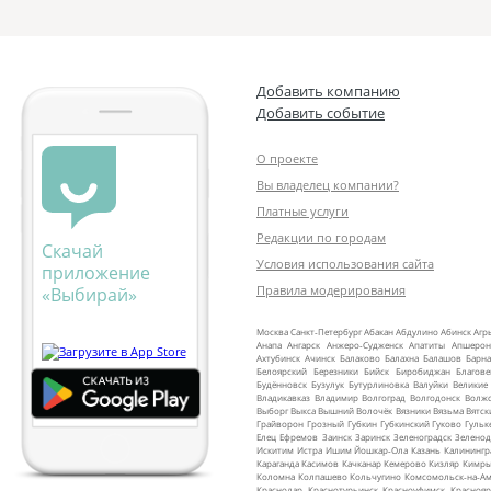
Добавить компанию
Добавить событие
О проекте
Вы владелец компании?
Платные услуги
Редакции по городам
Скачай
Условия использования сайта
приложение
Правила модерирования
«Выбирай»
Москва
Санкт‑Петербург
Абакан
Абдулино
Абинск
Агр
Анапа
Ангарск
Анжеро‑Судженск
Апатиты
Апшерон
Ахтубинск
Ачинск
Балаково
Балахна
Балашов
Барна
Белоярский
Березники
Бийск
Биробиджан
Благов
Будённовск
Бузулук
Бутурлиновка
Валуйки
Великие
Владикавказ
Владимир
Волгоград
Волгодонск
Волж
Выборг
Выкса
Вышний Волочёк
Вязники
Вязьма
Вятск
Грайворон
Грозный
Губкин
Губкинский
Гуково
Гульк
Елец
Ефремов
Заинск
Заринск
Зеленоградск
Зеленод
Искитим
Истра
Ишим
Йошкар‑Ола
Казань
Калинингр
Караганда
Касимов
Качканар
Кемерово
Кизляр
Кимр
Коломна
Колпашево
Кольчугино
Комсомольск‑на‑Ам
Краснодар
Краснотурьинск
Красноуфимск
Краснояр