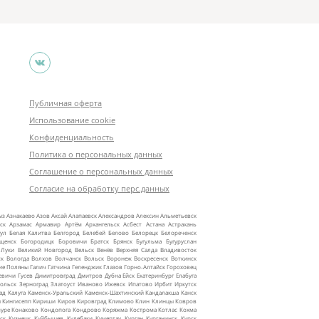
Публичная оферта
Использование cookie
Конфиденциальность
Политика о персональных данных
Соглашение о персональных данных
Согласие на обработку перс.данных
ыз
Азнакаево
Азов
Аксай
Алапаевск
Александров
Алексин
Альметьевск
ск
Арзамас
Армавир
Артём
Архангельск
Асбест
Астана
Астрахань
ул
Белая Калитва
Белгород
Белебей
Белово
Белорецк
Белореченск
ещенск
Богородицк
Боровичи
Братск
Брянск
Бугульма
Бугуруслан
 Луки
Великий Новгород
Вельск
Венёв
Верхняя Салда
Владивосток
ск
Вологда
Волхов
Волчанск
Вольск
Воронеж
Воскресенск
Воткинск
ие Поляны
Галич
Гатчина
Геленджик
Глазов
Горно‑Алтайск
Гороховец
евичи
Гусев
Димитровград
Дмитров
Дубна
Ейск
Екатеринбург
Елабуга
ольск
Зерноград
Златоуст
Иваново
Ижевск
Ипатово
Ирбит
Иркутск
ад
Калуга
Каменск‑Уральский
Каменск‑Шахтинский
Кандалакша
Канск
ы
Кингисепп
Кириши
Киров
Кировград
Климово
Клин
Клинцы
Ковров
уре
Конаково
Кондопога
Кондрово
Коряжма
Кострома
Котлас
Кохма
ск
Кузнецк
Куйбышев
Кулебаки
Кумертау
Курган
Курганинск
Курск