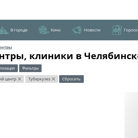
В городе
Кино
Новости
Гороск
ентры
нтры, клиники в Челябинск
лизация
Фильтры
ий центр
Туберкулез
Сбросить
×
×