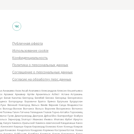
Публичная оферта
Использование cookie
Конфиденциальность
Политика о персональных данных
Соглашение о персональных данных
Согласие на обработку перс.данных
ыз
Азнакаево
Азов
Аксай
Алапаевск
Александров
Алексин
Альметьевск
ск
Арзамас
Армавир
Артём
Архангельск
Асбест
Астана
Астрахань
ул
Белая Калитва
Белгород
Белебей
Белово
Белорецк
Белореченск
ещенск
Богородицк
Боровичи
Братск
Брянск
Бугульма
Бугуруслан
 Луки
Великий Новгород
Вельск
Венёв
Верхняя Салда
Владивосток
ск
Вологда
Волхов
Волчанск
Вольск
Воронеж
Воскресенск
Воткинск
ие Поляны
Галич
Гатчина
Геленджик
Глазов
Горно‑Алтайск
Гороховец
евичи
Гусев
Димитровград
Дмитров
Дубна
Ейск
Екатеринбург
Елабуга
ольск
Зерноград
Златоуст
Иваново
Ижевск
Ипатово
Ирбит
Иркутск
ад
Калуга
Каменск‑Уральский
Каменск‑Шахтинский
Кандалакша
Канск
ы
Кингисепп
Кириши
Киров
Кировград
Климово
Клин
Клинцы
Ковров
уре
Конаково
Кондопога
Кондрово
Коряжма
Кострома
Котлас
Кохма
ск
Кузнецк
Куйбышев
Кулебаки
Кумертау
Курган
Курганинск
Курск