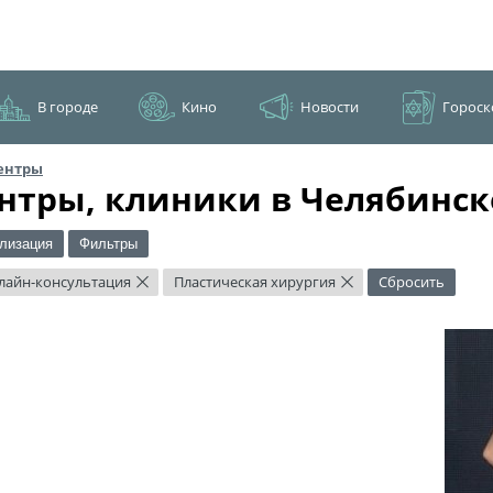
В городе
Кино
Новости
Гороск
ентры
нтры, клиники в Челябинск
лизация
Фильтры
лайн-консультация
Пластическая хирургия
Сбросить
×
×