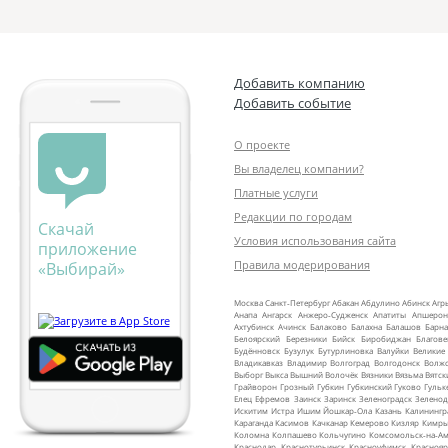
Добавить компанию
Добавить событие
О проекте
Вы владелец компании?
Платные услуги
Редакции по городам
Скачай
Условия использования сайта
приложение
Правила модерирования
«Выбирай»
Москва
Санкт‑Петербург
Абакан
Абдулино
Абинск
Агр
Анапа
Ангарск
Анжеро‑Судженск
Апатиты
Апшерон
Ахтубинск
Ачинск
Балаково
Балахна
Балашов
Барна
Белоярский
Березники
Бийск
Биробиджан
Благов
Будённовск
Бузулук
Бутурлиновка
Валуйки
Великие
Владикавказ
Владимир
Волгоград
Волгодонск
Волж
Выборг
Выкса
Вышний Волочёк
Вязники
Вязьма
Вятск
Грайворон
Грозный
Губкин
Губкинский
Гуково
Гульк
Елец
Ефремов
Заинск
Заринск
Зеленоградск
Зеленод
Искитим
Истра
Ишим
Йошкар‑Ола
Казань
Калинингр
Караганда
Касимов
Качканар
Кемерово
Кизляр
Кимр
Коломна
Колпашево
Кольчугино
Комсомольск‑на‑Ам
Краснодар
Краснотурьинск
Красноуфимск
Краснояр