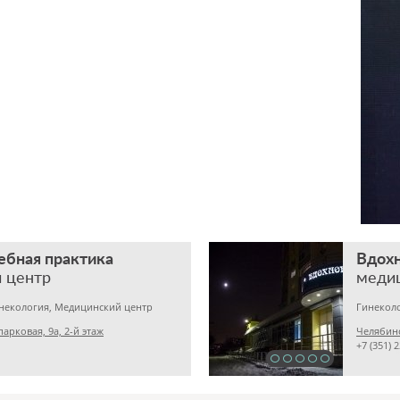
ебная практика
Вдох
 центр
меди
инекология, Медицинский центр
арковая, 9а, 2-й этаж
Челябинс
+7 (351) 