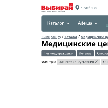
Челябинск
Места и события Челябинска
Каталог
Афиша
/
/
Выбирай.ру
Каталог
Медицинские ц
Медицинские це
Тип медучреждения
Лечение
Специа
Фильтры:
Женская консультация
Он
×