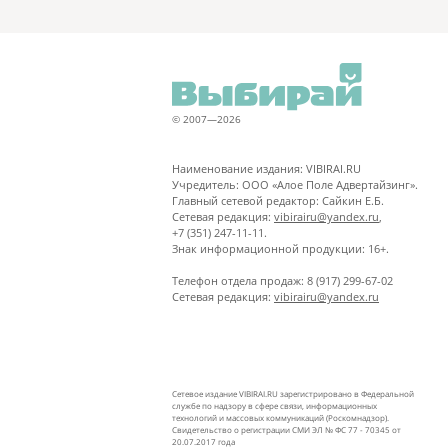
© 2007—2026
Наименование издания: VIBIRAI.RU
Учредитель: ООО «Алое Поле Адвертайзинг».
Главный сетевой редактор: Сайкин Е.Б.
Сетевая редакция:
vibirairu@yandex.ru
,
+7 (351) 247-11-11.
Знак информационной продукции: 16+.
Телефон отдела продаж: 8 (917) 299-67-02
Сетевая редакция:
vibirairu@yandex.ru
Сетевое издание VIBIRAI.RU зарегистрировано в Федеральной
службе по надзору в сфере связи, информационных
технологий и массовых коммуникаций (Роскомнадзор).
Свидетельство о регистрации СМИ ЭЛ № ФС 77 - 70345 от
20.07.2017 года