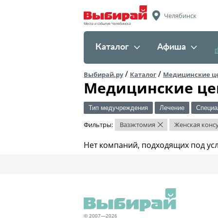
Челябинск
Места и события Челябинска
Каталог
Афиша
/
/
Выбирай.ру
Каталог
Медицинские ц
Медицинские це
Тип медучреждения
Лечение
Специа
Фильтры:
Вазэктомия
Женская конс
×
Нет компаний, подходящих под ус
© 2007—2026