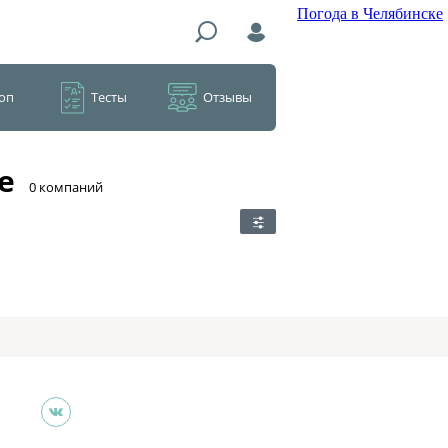
Погода в Челябинске
оп
Тесты
Отзывы
е
​0 компаний