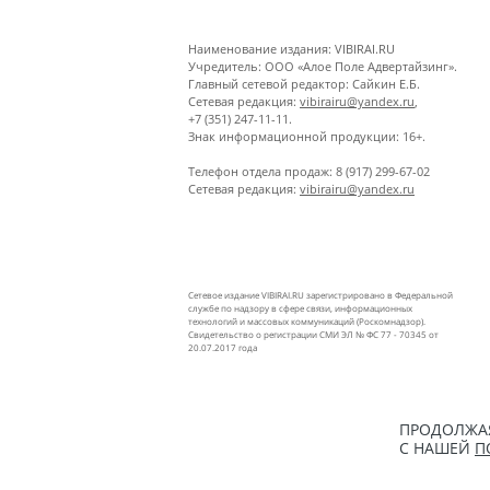
Наименование издания: VIBIRAI.RU
Учредитель: ООО «Алое Поле Адвертайзинг».
Главный сетевой редактор: Сайкин Е.Б.
Сетевая редакция:
vibirairu@yandex.ru
,
+7 (351) 247-11-11.
Знак информационной продукции: 16+.
Телефон отдела продаж: 8 (917) 299-67-02
Сетевая редакция:
vibirairu@yandex.ru
Сетевое издание VIBIRAI.RU зарегистрировано в Федеральной
службе по надзору в сфере связи, информационных
технологий и массовых коммуникаций (Роскомнадзор).
Свидетельство о регистрации СМИ ЭЛ № ФС 77 - 70345 от
20.07.2017 года
ПРОДОЛЖАЯ
С НАШЕЙ
П