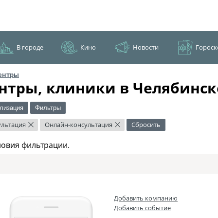
В городе
Кино
Новости
Гороск
ентры
нтры, клиники в Челябинск
лизация
Фильтры
ультация
Онлайн-консультация
Сбросить
×
×
ловия фильтрации.
Добавить компанию
Добавить событие