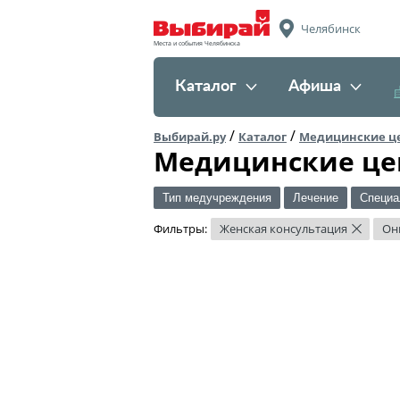
Челябинск
Места и события Челябинска
Каталог
Афиша
/
/
Выбирай.ру
Каталог
Медицинские ц
Медицинские це
Тип медучреждения
Лечение
Специа
Фильтры:
Женская консультация
Он
×