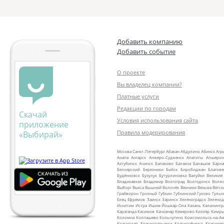
Добавить компанию
Добавить событие
О проекте
Вы владелец компании?
Платные услуги
Редакции по городам
Скачай
Условия использования сайта
приложение
Правила модерирования
«Выбирай»
Москва
Санкт‑Петербург
Абакан
Абдулино
Абинск
Агр
Анапа
Ангарск
Анжеро‑Судженск
Апатиты
Апшерон
Ахтубинск
Ачинск
Балаково
Балахна
Балашов
Барна
Белоярский
Березники
Бийск
Биробиджан
Благов
Будённовск
Бузулук
Бутурлиновка
Валуйки
Великие
Владикавказ
Владимир
Волгоград
Волгодонск
Волж
Выборг
Выкса
Вышний Волочёк
Вязники
Вязьма
Вятск
Грайворон
Грозный
Губкин
Губкинский
Гуково
Гульк
Елец
Ефремов
Заинск
Заринск
Зеленоградск
Зеленод
Искитим
Истра
Ишим
Йошкар‑Ола
Казань
Калинингр
Караганда
Касимов
Качканар
Кемерово
Кизляр
Кимр
Коломна
Колпашево
Кольчугино
Комсомольск‑на‑Ам
Краснодар
Краснотурьинск
Красноуфимск
Краснояр