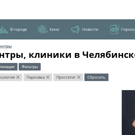
В городе
Кино
Новости
Гороск
ентры
нтры, клиники в Челябинск
лизация
Фильтры
кология
Парковка
Простатит
Сбросить
×
×
×