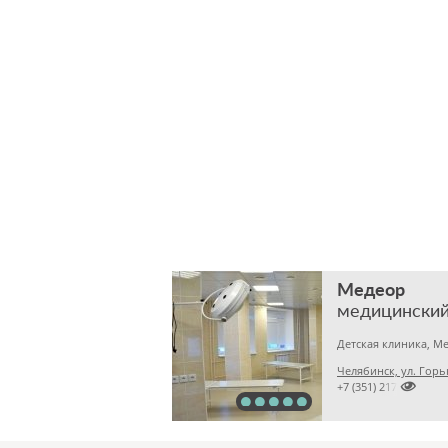
Медеор
медицинский
Челябинск, ул. Горь

+7 (351) 2172376