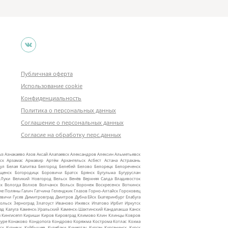
Публичная оферта
Использование cookie
Конфиденциальность
Политика о персональных данных
Соглашение о персональных данных
Согласие на обработку перс.данных
ыз
Азнакаево
Азов
Аксай
Алапаевск
Александров
Алексин
Альметьевск
ск
Арзамас
Армавир
Артём
Архангельск
Асбест
Астана
Астрахань
ул
Белая Калитва
Белгород
Белебей
Белово
Белорецк
Белореченск
ещенск
Богородицк
Боровичи
Братск
Брянск
Бугульма
Бугуруслан
 Луки
Великий Новгород
Вельск
Венёв
Верхняя Салда
Владивосток
ск
Вологда
Волхов
Волчанск
Вольск
Воронеж
Воскресенск
Воткинск
ие Поляны
Галич
Гатчина
Геленджик
Глазов
Горно‑Алтайск
Гороховец
евичи
Гусев
Димитровград
Дмитров
Дубна
Ейск
Екатеринбург
Елабуга
ольск
Зерноград
Златоуст
Иваново
Ижевск
Ипатово
Ирбит
Иркутск
ад
Калуга
Каменск‑Уральский
Каменск‑Шахтинский
Кандалакша
Канск
ы
Кингисепп
Кириши
Киров
Кировград
Климово
Клин
Клинцы
Ковров
уре
Конаково
Кондопога
Кондрово
Коряжма
Кострома
Котлас
Кохма
ск
Кузнецк
Куйбышев
Кулебаки
Кумертау
Курган
Курганинск
Курск