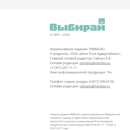
© 2007—2026
Наименование издания: VIBIRAI.RU
Учредитель: ООО «Алое Поле Адвертайзинг».
Главный сетевой редактор: Сайкин Е.Б.
Сетевая редакция:
vibirairu@yandex.ru
,
+7 (351) 247-11-11.
Знак информационной продукции: 16+.
Телефон отдела продаж: 8 (917) 299-67-02
Сетевая редакция:
vibirairu@yandex.ru
Сетевое издание VIBIRAI.RU зарегистрировано в Федеральной
службе по надзору в сфере связи, информационных
технологий и массовых коммуникаций (Роскомнадзор).
Свидетельство о регистрации СМИ ЭЛ № ФС 77 - 70345 от
20.07.2017 года