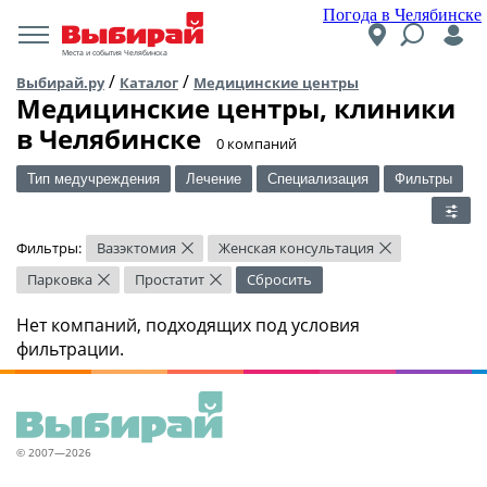
Погода в Челябинске
Места и события Челябинска
/
/
Выбирай.ру
Каталог
Медицинские центры
Медицинские центры, клиники
в Челябинске
​0 компаний
Тип медучреждения
Лечение
Специализация
Фильтры
Фильтры:
Вазэктомия
Женская консультация
×
×
Парковка
Простатит
Сбросить
×
×
Нет компаний, подходящих под условия
фильтрации.
© 2007—2026