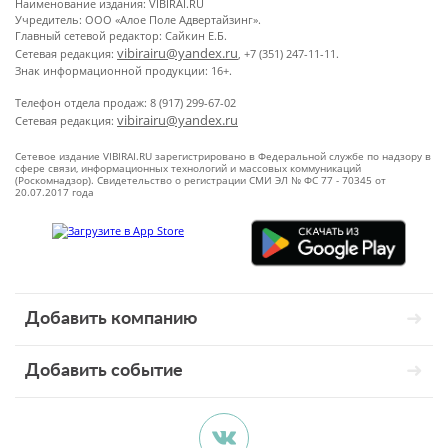
Наименование издания: VIBIRAI.RU
Учредитель: ООО «Алое Поле Адвертайзинг».
Главный сетевой редактор: Сайкин Е.Б.
vibirairu@yandex.ru
Сетевая редакция:
, +7 (351) 247-11-11.
Знак информационной продукции: 16+.
Телефон отдела продаж: 8 (917) 299-67-02
vibirairu@yandex.ru
Сетевая редакция:
Сетевое издание VIBIRAI.RU зарегистрировано в Федеральной службе по надзору в
сфере связи, информационных технологий и массовых коммуникаций
(Роскомнадзор). Свидетельство о регистрации СМИ ЭЛ № ФС 77 - 70345 от
20.07.2017 года
Добавить компанию
Добавить событие