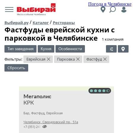
Погода в Челябинске
Места и события Челябинска
/
/
Выбирай.ру
Каталог
Рестораны
Фастфуды еврейской кухни c
парковкой в Челябинске
​1 компания
Тип заведения
Кухня
Особенности
Фильтры:
Еврейская
Парковка
Фастфуд
×
×
×
Сбросить
Мегаполис
КРК
Бар, Фастфуд, Еврейская
Челябинск, Свердловский пр., 51а

+7 (351) 2474545