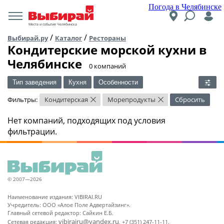
Погода в Челябинске
Места и события Челябинска
/
/
Выбирай.ру
Каталог
Рестораны
Кондитерские морской кухни в
Челябинске
​0 компаний
Тип заведения
Кухня
Особенности
Фильтры:
Кондитерская
Морепродукты
Сбросить
×
×
Нет компаний, подходящих под условия
фильтрации.
© 2007—2026
Наименование издания: VIBIRAI.RU
Учредитель: ООО «Алое Поле Адвертайзинг».
Главный сетевой редактор: Сайкин Е.Б.
vibirairu@yandex.ru
Сетевая редакция:
, +7 (351) 247-11-11.