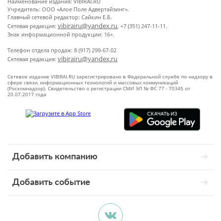
Наименование издания: VIBIRAI.RU
Учредитель: ООО «Алое Поле Адвертайзинг».
Главный сетевой редактор: Сайкин Е.Б.
vibirairu@yandex.ru
Сетевая редакция:
, +7 (351) 247-11-11.
Знак информационной продукции: 16+.
Телефон отдела продаж: 8 (917) 299-67-02
vibirairu@yandex.ru
Сетевая редакция:
Сетевое издание VIBIRAI.RU зарегистрировано в Федеральной службе по надзору в
сфере связи, информационных технологий и массовых коммуникаций
(Роскомнадзор). Свидетельство о регистрации СМИ ЭЛ № ФС 77 - 70345 от
20.07.2017 года
Добавить компанию
Добавить событие