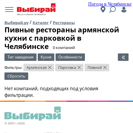
Погода в Челябинске
Места и события Челябинска
/
/
Выбирай.ру
Каталог
Рестораны
Пивные рестораны армянской
кухни c парковкой в
Челябинске
​0 компаний
Тип заведения
Кухня
Особенности
Фильтры:
Армянская
Парковка
Пивной
×
×
×
Сбросить
Нет компаний, подходящих под условия
фильтрации.
© 2007—2026