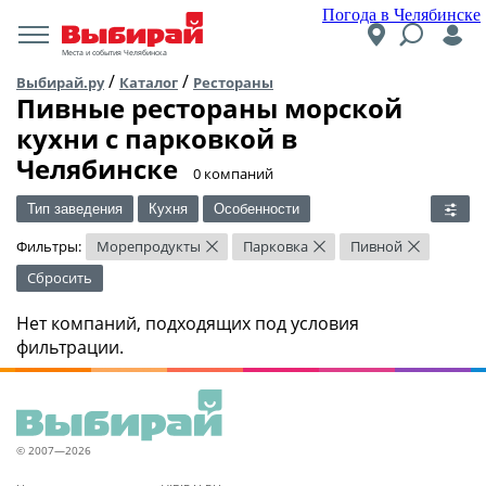
Погода в Челябинске
Места и события Челябинска
/
/
Выбирай.ру
Каталог
Рестораны
Пивные рестораны морской
кухни c парковкой в
Челябинске
​0 компаний
Тип заведения
Кухня
Особенности
Фильтры:
Морепродукты
Парковка
Пивной
×
×
×
Сбросить
Нет компаний, подходящих под условия
фильтрации.
© 2007—2026