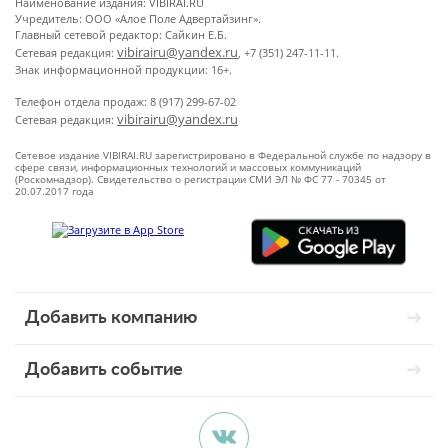
Наименование издания: VIBIRAI.RU
Учредитель: ООО «Алое Поле Адвертайзинг».
Главный сетевой редактор: Сайкин Е.Б.
vibirairu@yandex.ru
Сетевая редакция:
, +7 (351) 247-11-11.
Знак информационной продукции: 16+.
Телефон отдела продаж: 8 (917) 299-67-02
vibirairu@yandex.ru
Сетевая редакция:
Сетевое издание VIBIRAI.RU зарегистрировано в Федеральной службе по надзору в
сфере связи, информационных технологий и массовых коммуникаций
(Роскомнадзор). Свидетельство о регистрации СМИ ЭЛ № ФС 77 - 70345 от
20.07.2017 года
Добавить компанию
Добавить событие