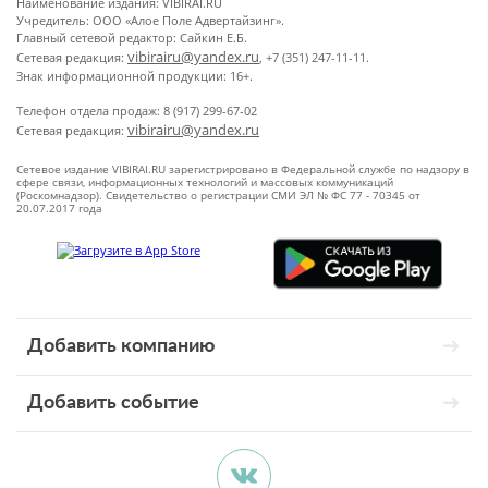
Наименование издания: VIBIRAI.RU
Учредитель: ООО «Алое Поле Адвертайзинг».
Главный сетевой редактор: Сайкин Е.Б.
vibirairu@yandex.ru
Сетевая редакция:
, +7 (351) 247-11-11.
Знак информационной продукции: 16+.
Телефон отдела продаж: 8 (917) 299-67-02
vibirairu@yandex.ru
Сетевая редакция:
Сетевое издание VIBIRAI.RU зарегистрировано в Федеральной службе по надзору в
сфере связи, информационных технологий и массовых коммуникаций
(Роскомнадзор). Свидетельство о регистрации СМИ ЭЛ № ФС 77 - 70345 от
20.07.2017 года
Добавить компанию
Добавить событие