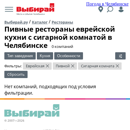
Погода в Челябинске
Места и события Челябинска
/
/
Выбирай.ру
Каталог
Рестораны
Пивные рестораны еврейской
кухни c сигарной комнатой в
Челябинске
​0 компаний
Тип заведения
Кухня
Особенности
Фильтры:
Еврейская
Пивной
Сигарная комната
×
×
×
Сбросить
Нет компаний, подходящих под условия
фильтрации.
© 2007—2026