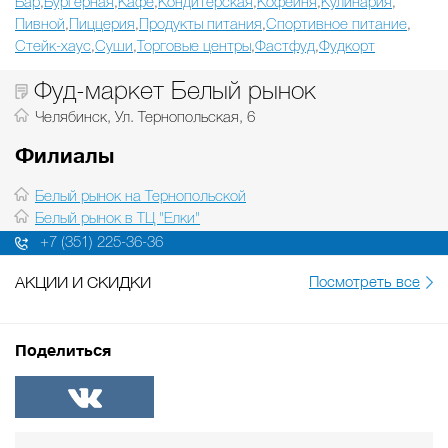
Бар
Бургерная
Кафе
Кондитерская
Кофейня
Кулинария
,
,
,
,
,
,
Пивной
Пиццерия
Продукты питания
Спортивное питание
,
,
,
,
Стейк-хаус
Суши
Торговые центры
Фастфуд
Фудкорт
,
,
,
,
Фуд-маркет Белый рынок
Челябинск, Ул. Тернопольская, 6
Филиалы
Белый рынок на Тернопольской
Белый рынок в ТЦ "Елки"
+7 (351) 225-36-36
АКЦИИ И СКИДКИ
Посмотреть все
Поделиться
ВКонтакте