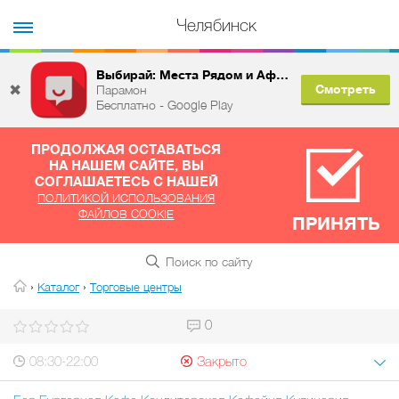
Челябинск
Выбирай: Места Рядом и Афиша
✖
Смотреть
Парамон
Бесплатно - Google Play
ПРОДОЛЖАЯ ОСТАВАТЬСЯ
НА НАШЕМ САЙТЕ, ВЫ
СОГЛАШАЕТЕСЬ С НАШЕЙ
ПОЛИТИКОЙ ИСПОЛЬЗОВАНИЯ
ФАЙЛОВ COOKIE
ПРИНЯТЬ
›
›
Каталог
Торговые центры
0
08:30-22:00
Закрыто