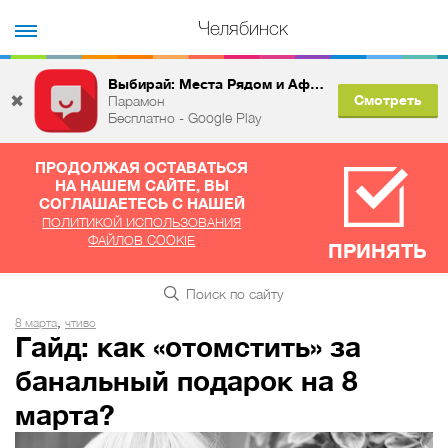
Челябинск
Выбирай: Места Рядом и Афиша
✖
Смотреть
Парамон
Бесплатно - Google Play
ПРОДОЛЖАЯ ОСТАВАТЬСЯ
НА НАШЕМ САЙТЕ, ВЫ
СОГЛАШАЕТЕСЬ С НАШЕЙ
ПОЛИТИКОЙ ИСПОЛЬЗОВАНИЯ
ФАЙЛОВ COOKIE
ПРИНЯТЬ
,
8 марта
чтиво
Гайд: как «отомстить» за
банальный подарок на 8
марта?