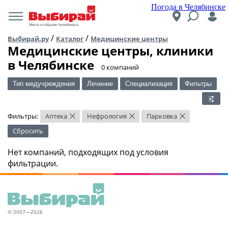
Погода в Челябинске
Места и события Челябинска
/
/
Выбирай.ру
Каталог
Медицинские центры
Медицинские центры, клиники
в Челябинске
​0 компаний
Тип медучреждения
Лечение
Специализация
Фильтры
Фильтры:
Аптека
Нефрология
Парковка
×
×
×
Сбросить
Нет компаний, подходящих под условия
фильтрации.
© 2007—2026