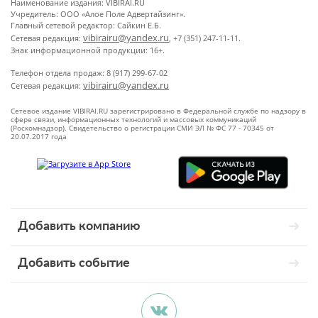
Наименование издания: VIBIRAI.RU
Учредитель: ООО «Алое Поле Адвертайзинг».
Главный сетевой редактор: Сайкин Е.Б.
vibirairu@yandex.ru
Сетевая редакция:
, +7 (351) 247-11-11.
Знак информационной продукции: 16+.
Телефон отдела продаж: 8 (917) 299-67-02
vibirairu@yandex.ru
Сетевая редакция:
Сетевое издание VIBIRAI.RU зарегистрировано в Федеральной службе по надзору в
сфере связи, информационных технологий и массовых коммуникаций
(Роскомнадзор). Свидетельство о регистрации СМИ ЭЛ № ФС 77 - 70345 от
20.07.2017 года
Добавить компанию
Добавить событие