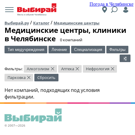
Погода в Челябинске
Места и события Челябинска
/
/
Выбирай.ру
Каталог
Медицинские центры
Медицинские центры, клиники
в Челябинске
​0 компаний
Тип медучреждения
Лечение
Специализация
Фильтры
Фильтры:
Алкоголизм
Аптека
Нефрология
×
×
×
Парковка
Сбросить
×
Нет компаний, подходящих под условия
фильтрации.
© 2007—2026