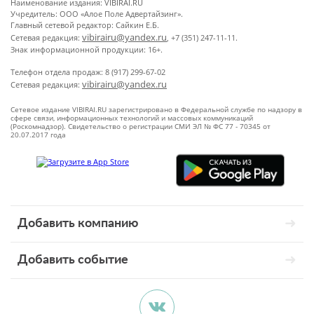
Наименование издания: VIBIRAI.RU
Учредитель: ООО «Алое Поле Адвертайзинг».
Главный сетевой редактор: Сайкин Е.Б.
vibirairu@yandex.ru
Сетевая редакция:
, +7 (351) 247-11-11.
Знак информационной продукции: 16+.
Телефон отдела продаж: 8 (917) 299-67-02
vibirairu@yandex.ru
Сетевая редакция:
Сетевое издание VIBIRAI.RU зарегистрировано в Федеральной службе по надзору в
сфере связи, информационных технологий и массовых коммуникаций
(Роскомнадзор). Свидетельство о регистрации СМИ ЭЛ № ФС 77 - 70345 от
20.07.2017 года
Добавить компанию
Добавить событие