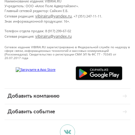
Наименование издания: VIBIRAI.RU
Учредитель: ООО «Алое Поле Адвертайзинг».
Главный сетевой редактор: Сайкин Е.Б.
vibirairu@yandex.ru
Сетевая редакция:
, +7 (351) 247-11-11.
Знак информационной продукции: 16+.
Телефон отдела продаж: 8 (917) 299-67-02
vibirairu@yandex.ru
Сетевая редакция:
Сетевое издание VIBIRAI.RU зарегистрировано в Федеральной службе по надзору в
сфере связи, информационных технологий и массовых коммуникаций
(Роскомнадзор). Свидетельство о регистрации СМИ ЭЛ № ФС 77 - 70345 от
20.07.2017 года
Добавить компанию
Добавить событие