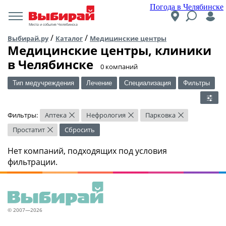
Погода в Челябинске
Места и события Челябинска
/
/
Выбирай.ру
Каталог
Медицинские центры
Медицинские центры, клиники
в Челябинске
​0 компаний
Тип медучреждения
Лечение
Специализация
Фильтры
Фильтры:
Аптека
Нефрология
Парковка
×
×
×
Простатит
Сбросить
×
Нет компаний, подходящих под условия
фильтрации.
© 2007—2026