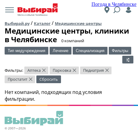
Погода в Челябинске
Места и события Челябинска
/
/
Выбирай.ру
Каталог
Медицинские центры
Медицинские центры, клиники
в Челябинске
​0 компаний
Тип медучреждения
Лечение
Специализация
Фильтры
Фильтры:
Аптека
Парковка
Педиатрия
×
×
×
Простатит
Сбросить
×
Нет компаний, подходящих под условия
фильтрации.
© 2007—2026