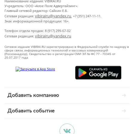
Наименование издания: VIBIRAI.RU
Учредитель: ООО «Алое Поле Адвертайзинг».
Главный сетевой редактор: Сайкин Е.Б.
vibirairu@yandex.ru
Сетевая редакция:
, +7 (351) 247-11-11.
Знак информационной продукции: 16+.
Телефон отдела продаж: 8 (917) 299-67-02
vibirairu@yandex.ru
Сетевая редакция:
Сетевое издание VIBIRAI.RU зарегистрировано в Федеральной службе по надзору в
сфере связи, информационных технологий и массовых коммуникаций
(Роскомнадзор). Свидетельство о регистрации СМИ ЭЛ № ФС 77 - 70345 от
20.07.2017 года
Добавить компанию
Добавить событие