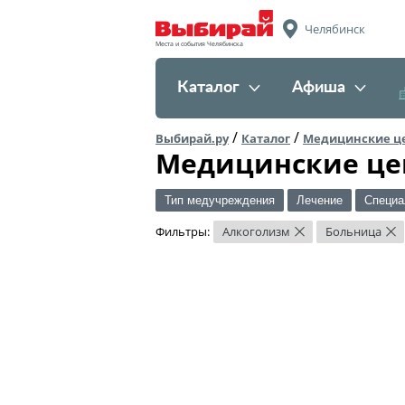
Челябинск
Места и события Челябинска
Каталог
Афиша
/
/
Выбирай.ру
Каталог
Медицинские ц
Медицинские це
Тип медучреждения
Лечение
Специа
Фильтры:
Алкоголизм
Больница
×
×