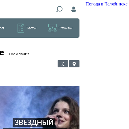
Погода в Челябинске
оп
Тесты
Отзывы
е
​1 компания
ЗВЕЗДНЫЙ