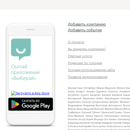
Добавить компанию
Добавить событие
О проекте
Вы владелец компании?
Платные услуги
Редакции по городам
Скачай
Условия использования сайта
приложение
Правила модерирования
«Выбирай»
Москва
Санкт‑Петербург
Абакан
Абдулино
Абинск
Агр
Анапа
Ангарск
Анжеро‑Судженск
Апатиты
Апшерон
Ахтубинск
Ачинск
Балаково
Балахна
Балашов
Барна
Белоярский
Березники
Бийск
Биробиджан
Благов
Будённовск
Бузулук
Бутурлиновка
Валуйки
Великие
Владикавказ
Владимир
Волгоград
Волгодонск
Волж
Выборг
Выкса
Вышний Волочёк
Вязники
Вязьма
Вятск
Грайворон
Грозный
Губкин
Губкинский
Гуково
Гульк
Елец
Ефремов
Заинск
Заринск
Зеленоградск
Зеленод
Искитим
Истра
Ишим
Йошкар‑Ола
Казань
Калинингр
Караганда
Касимов
Качканар
Кемерово
Кизляр
Кимр
Коломна
Колпашево
Кольчугино
Комсомольск‑на‑Ам
Краснодар
Краснотурьинск
Красноуфимск
Краснояр