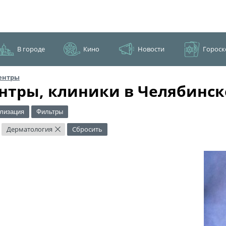
В городе
Кино
Новости
Гороск
ентры
нтры, клиники в Челябинск
лизация
Фильтры
Дерматология
Сбросить
×