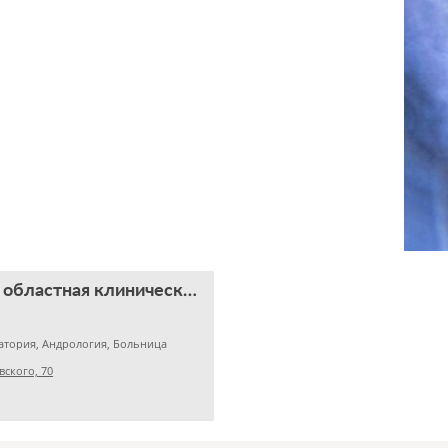
Челябинская областная клиническая больница
атория, Андрология, Больница
вского, 70