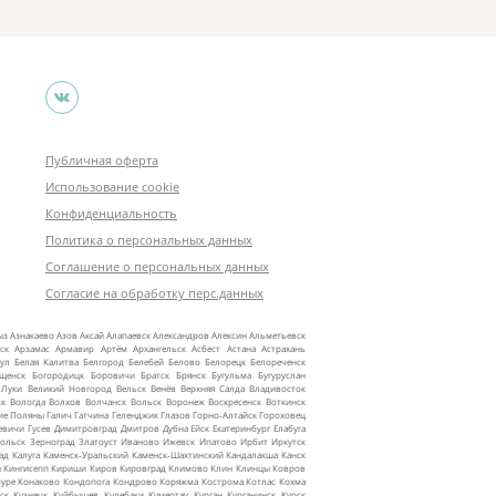
Публичная оферта
Использование cookie
Конфиденциальность
Политика о персональных данных
Соглашение о персональных данных
Согласие на обработку перс.данных
ыз
Азнакаево
Азов
Аксай
Алапаевск
Александров
Алексин
Альметьевск
ск
Арзамас
Армавир
Артём
Архангельск
Асбест
Астана
Астрахань
ул
Белая Калитва
Белгород
Белебей
Белово
Белорецк
Белореченск
ещенск
Богородицк
Боровичи
Братск
Брянск
Бугульма
Бугуруслан
 Луки
Великий Новгород
Вельск
Венёв
Верхняя Салда
Владивосток
ск
Вологда
Волхов
Волчанск
Вольск
Воронеж
Воскресенск
Воткинск
ие Поляны
Галич
Гатчина
Геленджик
Глазов
Горно‑Алтайск
Гороховец
евичи
Гусев
Димитровград
Дмитров
Дубна
Ейск
Екатеринбург
Елабуга
ольск
Зерноград
Златоуст
Иваново
Ижевск
Ипатово
Ирбит
Иркутск
ад
Калуга
Каменск‑Уральский
Каменск‑Шахтинский
Кандалакша
Канск
ы
Кингисепп
Кириши
Киров
Кировград
Климово
Клин
Клинцы
Ковров
уре
Конаково
Кондопога
Кондрово
Коряжма
Кострома
Котлас
Кохма
ск
Кузнецк
Куйбышев
Кулебаки
Кумертау
Курган
Курганинск
Курск