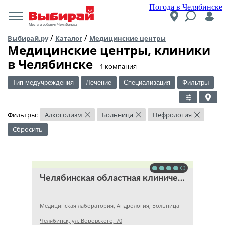
Погода в Челябинске
Места и события Челябинска
/
/
Выбирай.ру
Каталог
Медицинские центры
Медицинские центры, клиники
в Челябинске
​1 компания
Тип медучреждения
Лечение
Специализация
Фильтры
Фильтры:
Алкоголизм
Больница
Нефрология
×
×
×
Сбросить
Челябинская областная клиническая больница
Медицинская лаборатория, Андрология, Больница
Челябинск, ул. Воровского, 70