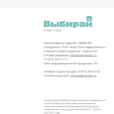
© 2007—2026
Наименование издания: VIBIRAI.RU
Учредитель: ООО «Алое Поле Адвертайзинг».
Главный сетевой редактор: Сайкин Е.Б.
Сетевая редакция:
vibirairu@yandex.ru
,
+7 (351) 247-11-11.
Знак информационной продукции: 16+.
Телефон отдела продаж: 8 (917) 299-67-02
Сетевая редакция:
vibirairu@yandex.ru
Сетевое издание VIBIRAI.RU зарегистрировано в Федеральной
службе по надзору в сфере связи, информационных
технологий и массовых коммуникаций (Роскомнадзор).
Свидетельство о регистрации СМИ ЭЛ № ФС 77 - 70345 от
20.07.2017 года