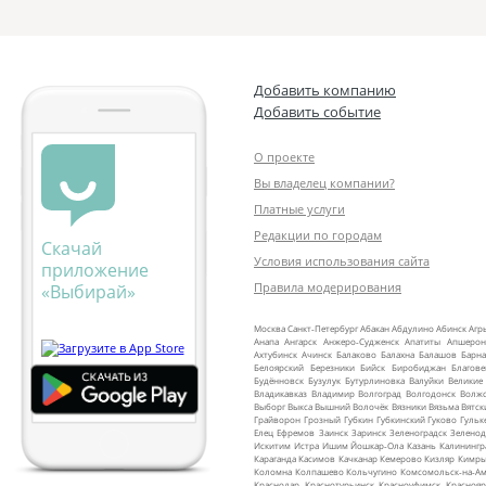
Добавить компанию
Добавить событие
О проекте
Вы владелец компании?
Платные услуги
Редакции по городам
Скачай
Условия использования сайта
приложение
Правила модерирования
«Выбирай»
Москва
Санкт‑Петербург
Абакан
Абдулино
Абинск
Агр
Анапа
Ангарск
Анжеро‑Судженск
Апатиты
Апшерон
Ахтубинск
Ачинск
Балаково
Балахна
Балашов
Барна
Белоярский
Березники
Бийск
Биробиджан
Благов
Будённовск
Бузулук
Бутурлиновка
Валуйки
Великие
Владикавказ
Владимир
Волгоград
Волгодонск
Волж
Выборг
Выкса
Вышний Волочёк
Вязники
Вязьма
Вятск
Грайворон
Грозный
Губкин
Губкинский
Гуково
Гульк
Елец
Ефремов
Заинск
Заринск
Зеленоградск
Зеленод
Искитим
Истра
Ишим
Йошкар‑Ола
Казань
Калинингр
Караганда
Касимов
Качканар
Кемерово
Кизляр
Кимр
Коломна
Колпашево
Кольчугино
Комсомольск‑на‑Ам
Краснодар
Краснотурьинск
Красноуфимск
Краснояр