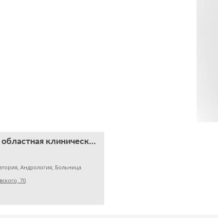
Челябинская областная клиническая больница
атория, Андрология, Больница
вского, 70