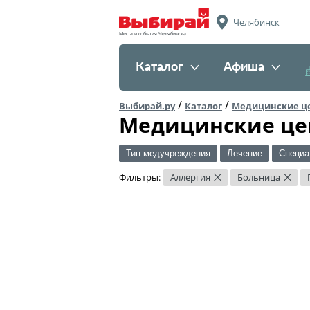
Челябинск
Места и события Челябинска
Каталог
Афиша
/
/
Выбирай.ру
Каталог
Медицинские ц
Медицинские це
Тип медучреждения
Лечение
Специа
Фильтры:
Аллергия
Больница
×
×