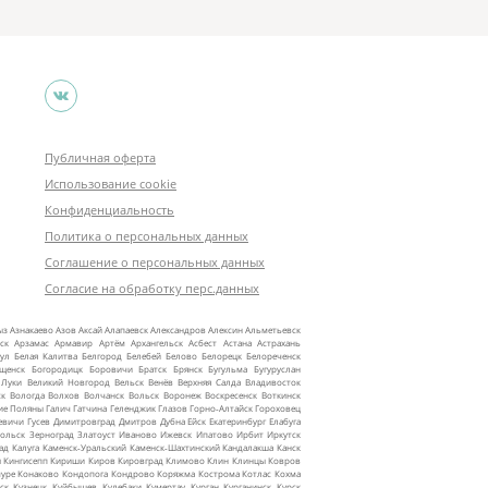
Публичная оферта
Использование cookie
Конфиденциальность
Политика о персональных данных
Соглашение о персональных данных
Согласие на обработку перс.данных
ыз
Азнакаево
Азов
Аксай
Алапаевск
Александров
Алексин
Альметьевск
ск
Арзамас
Армавир
Артём
Архангельск
Асбест
Астана
Астрахань
ул
Белая Калитва
Белгород
Белебей
Белово
Белорецк
Белореченск
ещенск
Богородицк
Боровичи
Братск
Брянск
Бугульма
Бугуруслан
 Луки
Великий Новгород
Вельск
Венёв
Верхняя Салда
Владивосток
ск
Вологда
Волхов
Волчанск
Вольск
Воронеж
Воскресенск
Воткинск
ие Поляны
Галич
Гатчина
Геленджик
Глазов
Горно‑Алтайск
Гороховец
евичи
Гусев
Димитровград
Дмитров
Дубна
Ейск
Екатеринбург
Елабуга
ольск
Зерноград
Златоуст
Иваново
Ижевск
Ипатово
Ирбит
Иркутск
ад
Калуга
Каменск‑Уральский
Каменск‑Шахтинский
Кандалакша
Канск
ы
Кингисепп
Кириши
Киров
Кировград
Климово
Клин
Клинцы
Ковров
уре
Конаково
Кондопога
Кондрово
Коряжма
Кострома
Котлас
Кохма
ск
Кузнецк
Куйбышев
Кулебаки
Кумертау
Курган
Курганинск
Курск