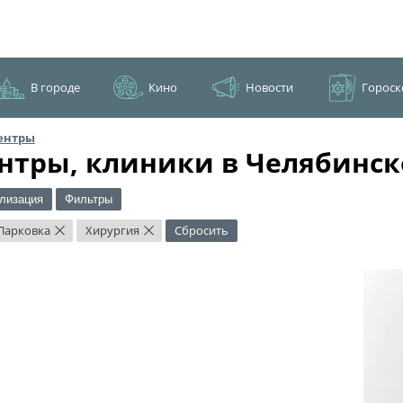
В городе
Кино
Новости
Гороск
ентры
нтры, клиники в Челябинск
лизация
Фильтры
Парковка
Хирургия
Сбросить
×
×