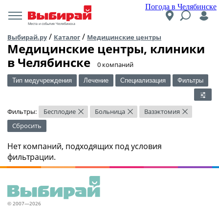
Погода в Челябинске
Места и события Челябинска
/
/
Выбирай.ру
Каталог
Медицинские центры
Медицинские центры, клиники
в Челябинске
​0 компаний
Тип медучреждения
Лечение
Специализация
Фильтры
Фильтры:
Бесплодие
Больница
Вазэктомия
×
×
×
Сбросить
Нет компаний, подходящих под условия
фильтрации.
© 2007—2026