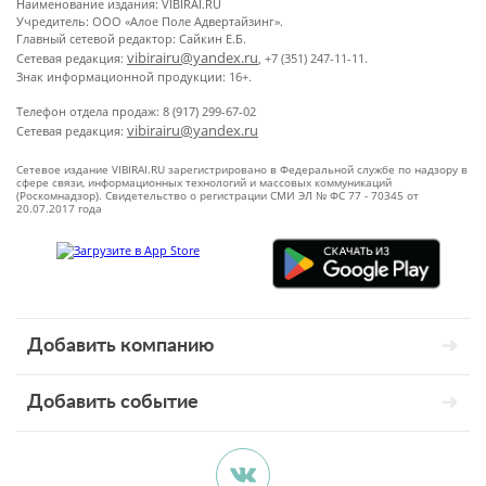
Наименование издания: VIBIRAI.RU
Учредитель: ООО «Алое Поле Адвертайзинг».
Главный сетевой редактор: Сайкин Е.Б.
vibirairu@yandex.ru
Сетевая редакция:
, +7 (351) 247-11-11.
Знак информационной продукции: 16+.
Телефон отдела продаж: 8 (917) 299-67-02
vibirairu@yandex.ru
Сетевая редакция:
Сетевое издание VIBIRAI.RU зарегистрировано в Федеральной службе по надзору в
сфере связи, информационных технологий и массовых коммуникаций
(Роскомнадзор). Свидетельство о регистрации СМИ ЭЛ № ФС 77 - 70345 от
20.07.2017 года
Добавить компанию
Добавить событие