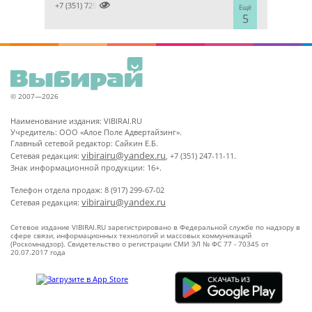

+7 (351) 7298929
Ещё
5
© 2007—2026
Наименование издания: VIBIRAI.RU
Учредитель: ООО «Алое Поле Адвертайзинг».
Главный сетевой редактор: Сайкин Е.Б.
vibirairu@yandex.ru
Сетевая редакция:
, +7 (351) 247-11-11.
Знак информационной продукции: 16+.
Телефон отдела продаж: 8 (917) 299-67-02
vibirairu@yandex.ru
Сетевая редакция:
Сетевое издание VIBIRAI.RU зарегистрировано в Федеральной службе по надзору в
сфере связи, информационных технологий и массовых коммуникаций
(Роскомнадзор). Свидетельство о регистрации СМИ ЭЛ № ФС 77 - 70345 от
20.07.2017 года