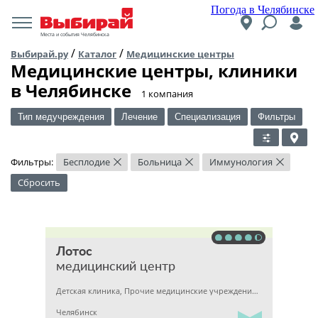
Погода в Челябинске
Места и события Челябинска
/
/
Выбирай.ру
Каталог
Медицинские центры
Медицинские центры, клиники
в Челябинске
​1 компания
Тип медучреждения
Лечение
Специализация
Фильтры
Фильтры:
Бесплодие
Больница
Иммунология
×
×
×
Сбросить
Лотос
медицинский центр
Детская клиника, Прочие медицинские учреждения, Гинекология
Челябинск