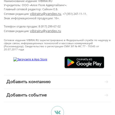
Наименование издания: VIBIRAI.RU
Учредитель: ООО «Алое Поле Адвертайзинг».
Главный сетевой редактор: Сайкин Е.Б.
vibirairu@yandex.ru
Сетевая редакция:
, +7 (351) 247-11-11.
Знак информационной продукции: 16+.
Телефон отдела продаж: 8 (917) 299-67-02
vibirairu@yandex.ru
Сетевая редакция:
Сетевое издание VIBIRAI.RU зарегистрировано в Федеральной службе по надзору в
сфере связи, информационных технологий и массовых коммуникаций
(Роскомнадзор). Свидетельство о регистрации СМИ ЭЛ № ФС 77 - 70345 от
20.07.2017 года
Добавить компанию
Добавить событие