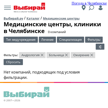
Погода в Челябинске
Места и события Челябинска
/
/
Выбирай.ру
Каталог
Медицинские центры
Медицинские центры, клиники
в Челябинске
​0 компаний
Тип медучреждения
Лечение
Специализация
Фильтры
Фильтры:
Андрология
Больница
Ожирение
×
×
×
Сбросить
Нет компаний, подходящих под условия
фильтрации.
© 2007—2026