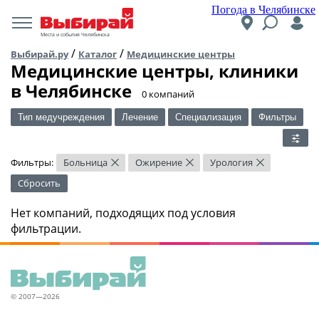
Погода в Челябинске
Места и события Челябинска
/
/
Выбирай.ру
Каталог
Медицинские центры
Медицинские центры, клиники
в Челябинске
​0 компаний
Тип медучреждения
Лечение
Специализация
Фильтры
Фильтры:
Больница
Ожирение
Урология
×
×
×
Сбросить
Нет компаний, подходящих под условия
фильтрации.
© 2007—2026