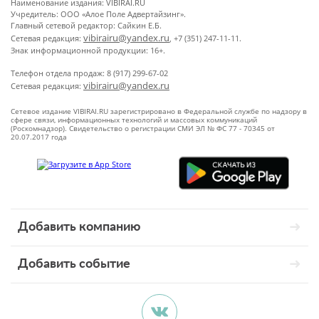
Наименование издания: VIBIRAI.RU
Учредитель: ООО «Алое Поле Адвертайзинг».
Главный сетевой редактор: Сайкин Е.Б.
vibirairu@yandex.ru
Сетевая редакция:
, +7 (351) 247-11-11.
Знак информационной продукции: 16+.
Телефон отдела продаж: 8 (917) 299-67-02
vibirairu@yandex.ru
Сетевая редакция:
Сетевое издание VIBIRAI.RU зарегистрировано в Федеральной службе по надзору в
сфере связи, информационных технологий и массовых коммуникаций
(Роскомнадзор). Свидетельство о регистрации СМИ ЭЛ № ФС 77 - 70345 от
20.07.2017 года
Добавить компанию
Добавить событие