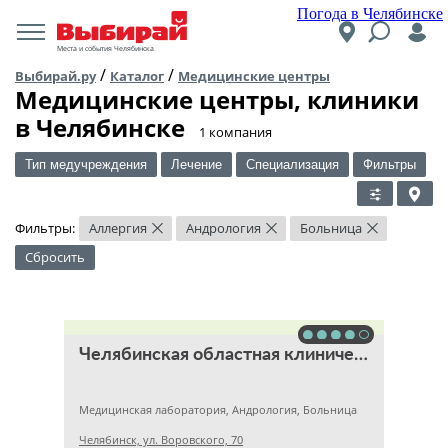
Погода в Челябинске
Места и события Челябинска
/
/
Выбирай.ру
Каталог
Медицинские центры
Медицинские центры, клиники
в Челябинске
​1 компания
Тип медучреждения
Лечение
Специализация
Фильтры
Фильтры:
Аллергия
Андрология
Больница
×
×
×
Сбросить
Челябинская областная клиническая больница
Медицинская лаборатория, Андрология, Больница
Челябинск, ул. Воровского, 70