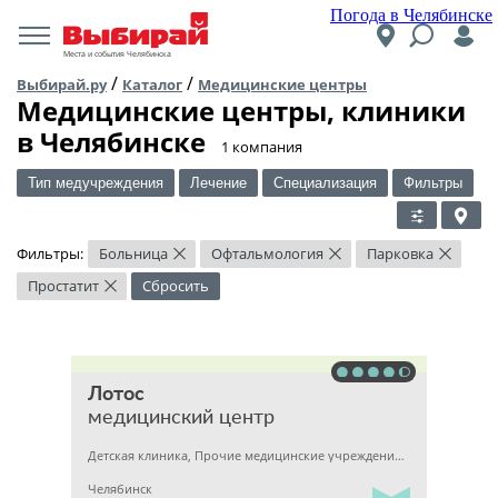
Погода в Челябинске
Места и события Челябинска
/
/
Выбирай.ру
Каталог
Медицинские центры
Медицинские центры, клиники
в Челябинске
​1 компания
Тип медучреждения
Лечение
Специализация
Фильтры
Фильтры:
Больница
Офтальмология
Парковка
×
×
×
Простатит
Сбросить
×
Лотос
медицинский центр
Детская клиника, Прочие медицинские учреждения, Гинекология
Челябинск