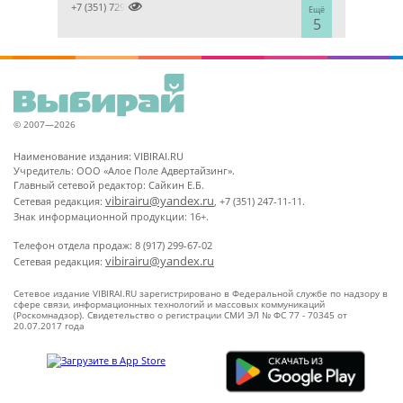

+7 (351) 7298929
Ещё
5
© 2007—2026
Наименование издания: VIBIRAI.RU
Учредитель: ООО «Алое Поле Адвертайзинг».
Главный сетевой редактор: Сайкин Е.Б.
vibirairu@yandex.ru
Сетевая редакция:
, +7 (351) 247-11-11.
Знак информационной продукции: 16+.
Телефон отдела продаж: 8 (917) 299-67-02
vibirairu@yandex.ru
Сетевая редакция:
Сетевое издание VIBIRAI.RU зарегистрировано в Федеральной службе по надзору в
сфере связи, информационных технологий и массовых коммуникаций
(Роскомнадзор). Свидетельство о регистрации СМИ ЭЛ № ФС 77 - 70345 от
20.07.2017 года