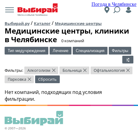
Погода в Челябинске
Места и события Челябинска
/
/
Выбирай.ру
Каталог
Медицинские центры
Медицинские центры, клиники
в Челябинске
​0 компаний
Тип медучреждения
Лечение
Специализация
Фильтры
Фильтры:
Алкоголизм
Больница
Офтальмология
×
×
×
Парковка
Сбросить
×
Нет компаний, подходящих под условия
фильтрации.
© 2007—2026