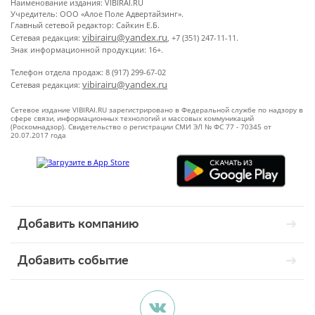
Наименование издания: VIBIRAI.RU
Учредитель: ООО «Алое Поле Адвертайзинг».
Главный сетевой редактор: Сайкин Е.Б.
vibirairu@yandex.ru
Сетевая редакция:
, +7 (351) 247-11-11.
Знак информационной продукции: 16+.
Телефон отдела продаж: 8 (917) 299-67-02
vibirairu@yandex.ru
Сетевая редакция:
Сетевое издание VIBIRAI.RU зарегистрировано в Федеральной службе по надзору в
сфере связи, информационных технологий и массовых коммуникаций
(Роскомнадзор). Свидетельство о регистрации СМИ ЭЛ № ФС 77 - 70345 от
20.07.2017 года
Добавить компанию
Добавить событие