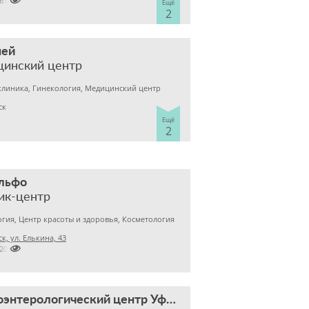

2611030
Ещё
2
ней
цинский центр
клиника, Гинекология, Медицинский центр
ск
Ещё
2
льфо
ик-центр
гия, Центр красоты и здоровья, Косметология
к, ул. Елькина, 43

2209727
Гастроэнтерологический центр Уфимцева К.А.