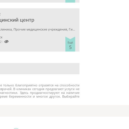
с
цинский центр
Детская клиника, Прочие медицинские учреждения, Гинекология
ск

7298929
Ещё
5
 только благоприятно отразятся на способности
рачей. В клиниках сегодня предлагают услуги не
иагностики. Здесь продиагностируют на наличие
время беременности и многое другое. Выбирайте