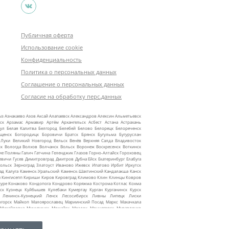
Публичная оферта
Использование cookie
Конфиденциальность
Политика о персональных данных
Соглашение о персональных данных
Согласие на обработку перс.данных
ыз
Азнакаево
Азов
Аксай
Алапаевск
Александров
Алексин
Альметьевск
ск
Арзамас
Армавир
Артём
Архангельск
Асбест
Астана
Астрахань
ул
Белая Калитва
Белгород
Белебей
Белово
Белорецк
Белореченск
ещенск
Богородицк
Боровичи
Братск
Брянск
Бугульма
Бугуруслан
 Луки
Великий Новгород
Вельск
Венёв
Верхняя Салда
Владивосток
ск
Вологда
Волхов
Волчанск
Вольск
Воронеж
Воскресенск
Воткинск
ие Поляны
Галич
Гатчина
Геленджик
Глазов
Горно‑Алтайск
Гороховец
евичи
Гусев
Димитровград
Дмитров
Дубна
Ейск
Екатеринбург
Елабуга
ольск
Зерноград
Златоуст
Иваново
Ижевск
Ипатово
Ирбит
Иркутск
ад
Калуга
Каменск‑Уральский
Каменск‑Шахтинский
Кандалакша
Канск
ы
Кингисепп
Кириши
Киров
Кировград
Климово
Клин
Клинцы
Ковров
уре
Конаково
Кондопога
Кондрово
Коряжма
Кострома
Котлас
Кохма
ск
Кузнецк
Куйбышев
Кулебаки
Кумертау
Курган
Курганинск
Курск
Ленинск‑Кузнецкий
Ленск
Лесосибирск
Ливны
Липецк
Лиски
огорск
Майкоп
Малоярославец
Мариинский Посад
Маркс
Махачкала
Михайловка
Мичуринск
Можайск
Моздок
Мончегорск
Муравленко
жные Челны
Надым
Назарово
Нальчик
Наро‑Фоминск
Нарьян‑Мар
текамск
Нефтеюганск
Нижневартовск
Нижнекамск
Нижнеудинск
инск
Новороссийск
Новосибирск
Ноябрьск
Нягань
Октябрьский
Омск