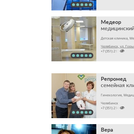
Медеор
медицинский
Челябинск, ул. Горь

+7 (351) 2172376
Репромед
семейная кл
Гинекология, Медиц
Челябинск

+7 (351) 2141717
Вера