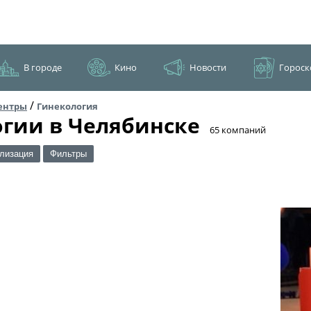
В городе
Кино
Новости
Гороск
/
ентры
Гинекология
гии в Челябинске
​65 компаний
лизация
Фильтры