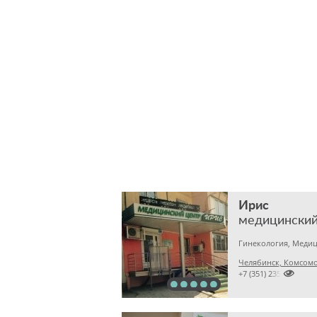
Ирис
медицинский
Челябинск, Комсомол

+7 (351) 2351247