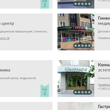
+7 (351) 
Ещё
2
Гиме
 центр
меди
Детская клиника, Медицинская лаборатория, Гинекология
Детская 
кого 16
Челябин
Коми
иника
эстет
инский центр, Андрология
Гинеколо
Челябинс
+7 (351) 
Ещё
2