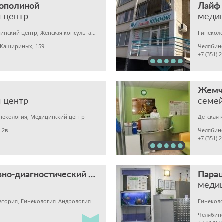
Тополиной
Лайф
 центр
меди
Гинекология, Медицинский центр, Женская консультация
Гинеколо
 Кашириных, 159
Челябинс
+7 (351) 
Жемч
 центр
семей
инекология, Медицинский центр
 2в
Челябинс
+7 (351) 
Консультативно-диагностический центр ЧГМА
Пара
меди
тория, Гинекология, Андрология
Гинеколо
Челябин