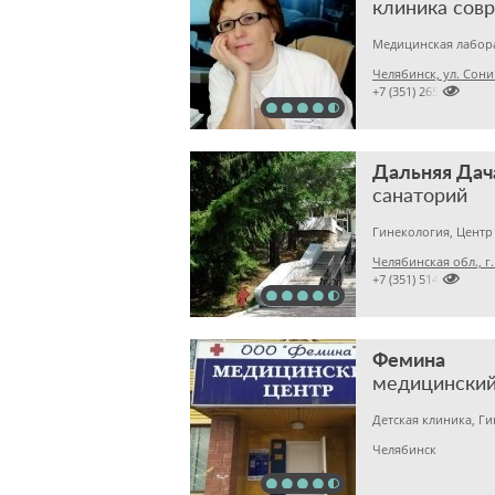
Челябинск, ул. Сони 

+7 (351) 2655963
Дальняя Дач
санаторий
Гинекология, Центр
Челябинская обл., г

+7 (351) 5149451
Фемина
медицинский
Детская клиника, Г
Челябинск