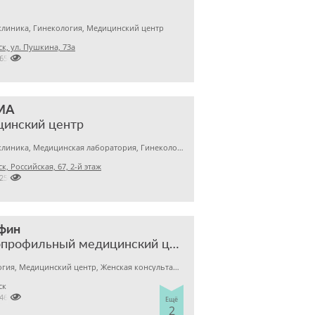
клиника, Гинекология, Медицинский центр
к, ул. Пушкина, 73а

2657788
МА
цинский центр
Детская клиника, Медицинская лаборатория, Гинекология
к, Российская, 67, 2-й этаж

2256145
фин
многопрофильный медицинский центр
Гинекология, Медицинский центр, Женская консультация
ск

2460006
Ещё
2