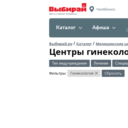
Челябинск
Места и события Челябинска
Каталог
Афиша
/
/
Выбирай.ру
Каталог
Медицинские ц
Центры гинеколо
Тип медучреждения
Лечение
Специа
Фильтры:
Гинекология
Сбросить
×