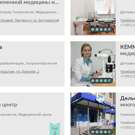
клиника современной медицины и эстетической хирургии
Медицинская лаборатория, Гинекология, Медицинский центр
Детская 
Кривой, 50а (вход с ул. Энтузиастов)
Челябинс
+7 (351) 
а
КЕМ
меди
 реабилитации, Гастроэнтерология
. Кыштым, ул. Дальняя, 2
Челябинс
+7 (351) 
Дель
 центр
инекология, Медицинский центр
Челябин
+7 (351) 
Ещё
2