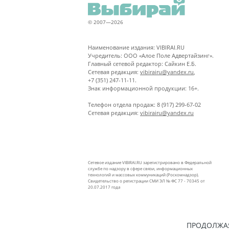
© 2007—2026
Наименование издания: VIBIRAI.RU
Учредитель: ООО «Алое Поле Адвертайзинг».
Главный сетевой редактор: Сайкин Е.Б.
Сетевая редакция:
vibirairu@yandex.ru
,
+7 (351) 247-11-11.
Знак информационной продукции: 16+.
Телефон отдела продаж: 8 (917) 299-67-02
Сетевая редакция:
vibirairu@yandex.ru
Сетевое издание VIBIRAI.RU зарегистрировано в Федеральной
службе по надзору в сфере связи, информационных
технологий и массовых коммуникаций (Роскомнадзор).
Свидетельство о регистрации СМИ ЭЛ № ФС 77 - 70345 от
20.07.2017 года
ПРОДОЛЖАЯ