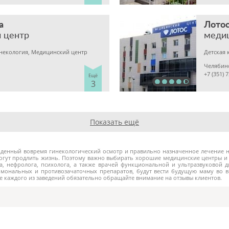
а
Лото
 центр
меди
инекология, Медицинский центр
Челябин
+7 (351) 
Ещё
3
Показать ещё
йденный вовремя гинекологический осмотр и правильно назначенное лечение не
огут продлить жизнь. Поэтому важно выбирать хорошие медицинские центры и в
га, нефролога, психолога, а также врачей функциональной и ультразвуковой д
рмональных и противозачаточных препаратов, будут вести будущую маму во 
ке каждого из заведений обязательно обращайте внимание на отзывы клиентов.