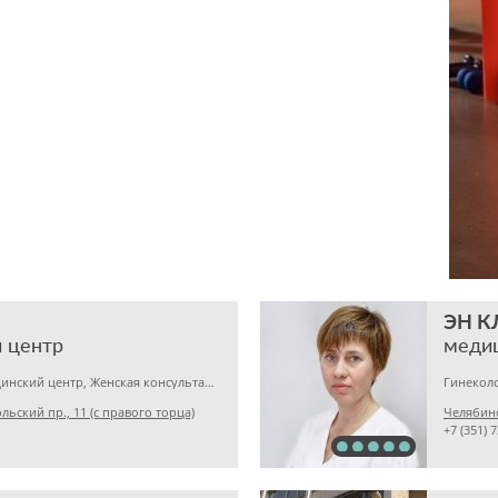
ЭН 
 центр
меди
Гинекология, Медицинский центр, Женская консультация
Гинеколо
ьский пр., 11 (с правого торца)
Челябинс
+7 (351) 