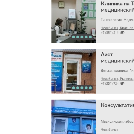
Клиника на 
медицинский
Челябинск, Братьев

+7 (351) 2150573
Аист
медицинский
Детская клиника, Г
Челябинск, Рылеева,

+7 (351) 7240191
Медицинская лабора
Челябинск