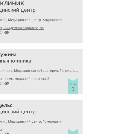
 КЛИНИК
цинский центр
гия, Медицинский центр, Андрология
к, Академика Королева, 9а

2256248
ужина
ная клиника
Детская клиника, Медицинская лаборатория, Гинекология
к, Комсомольский проспект 2

2202110
Ещё
3
цельс
цинский центр
гия, Медицинский центр, Гомеопатия
ск