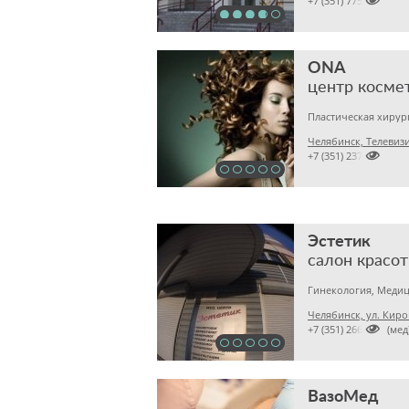

+7 (351) 7751918
ONA
центр косме
Челябинск, Телевиз

+7 (351) 2378528
Эстетик
салон красо
Гинекология, Медиц
Челябинск, ул. Киро

+7 (351) 2660745 (мед
ВазоМед