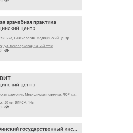

2420132
ая врачебная практика
цинский центр
клиника, Гинекология, Медицинский центр
к, ул. Лесопарковая, 9а, 2-й этаж

2700560
ВИТ
цинский центр
Пластическая хирургия, Медицинская клиника, ЛОР-хирургия
к, 50 лет ВЛКСМ, 14а

7095571
Челябинский государственный институт лазерной хирургии