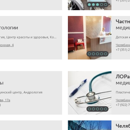
+7 (351) 
Частн
тологии
меди
Пластическая хирургия, Центр красоты и здоровья, Коррекция веса
Детская 
ионная, 4
Челябинс
+7 (351) 
ЛОРа
ты
меди
инский центр, Андрология
ва, 17а
Челябинс
)
+7 (922) 