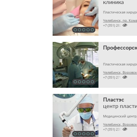
клиника
Челябинск, пр. Кома

+7 (351) 2823222
Челябинск, Воровско

+7 (351) 2718917
Пластэс
Челябинск, Воровск

+7 (351) 2379745