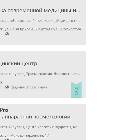
клиника современной медицины и эстетической хирургии
Медицинская лаборатория, Гинекология, Медицинский центр
к, ул. Сони Кривой, 50а (вход с ул. Энтузиастов)

2655963
цинский центр
Пластическая хирургия, Травматология, Диагностический центр
ск

 2113020 (единая справочная)
Ещё
3
 Pro
 аппаратной косметологии
Пластическая хирургия, Центр красоты и здоровья, Косметология
к, ул. Молодогвардейцев, 17