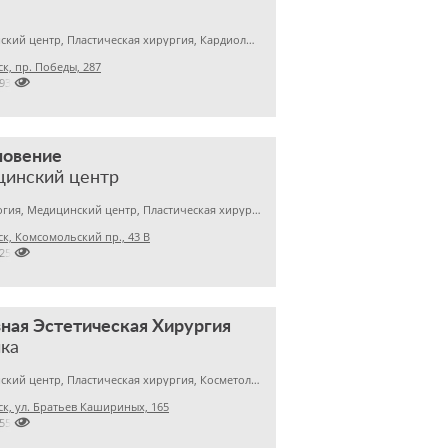
Медицинский центр, Пластическая хирургия, Кардиология
к, пр. Победы, 287

7935361
новение
цинский центр
Гинекология, Медицинский центр, Пластическая хирургия
к, Комсомольский пр., 43 В

2253029
ная Эстетическая Хирургия
ка
Медицинский центр, Пластическая хирургия, Косметология
к, ул. Братьев Кашириных, 165

7555511