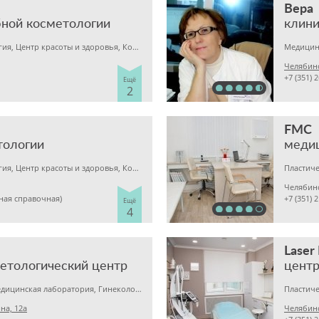
Вера
бной косметологии
Пластическая хирургия, Центр красоты и здоровья, Косметология
Челябинс
+7 (351) 
Ещё
2
FMC
тологии
меди
Пластическая хирургия, Центр красоты и здоровья, Коррекция веса
Челябин
иная справочная)
+7 (351)
Ещё
4
Laser
етологический центр
центр
Детская клиника, Медицинская лаборатория, Гинекология
на, 12а
Челябинс