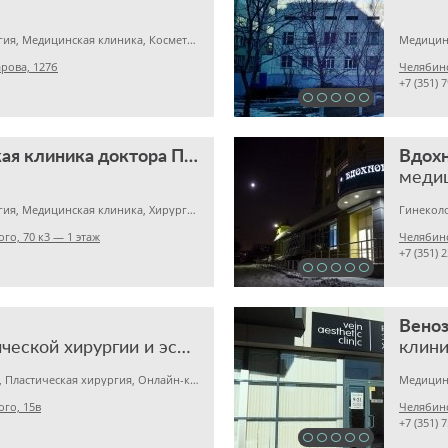
Пластическая хирургия, Медицинская клиника, Косметология
рова, 127б
Челябинс
+7 (351) 
Профессорская клиника доктора Пухова
Вдох
меди
Пластическая хирургия, Медицинская клиника, Хирургия
го, 70 к3 — 1 этаж
Челябинс
+7 (351) 
Веноз
центр пластической хирургии и эстетической хирургии
клини
Медицинский центр, Пластическая хирургия, Онлайн-консультация
ого, 15в
Челябинс
+7 (351) 