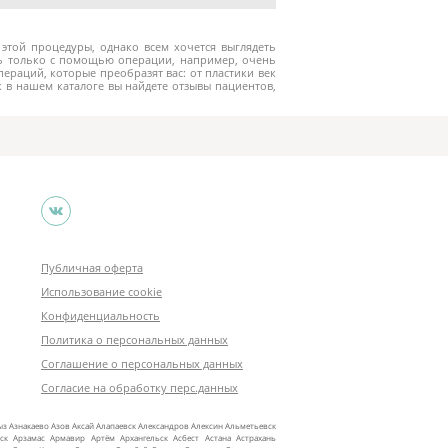
я этой процедуры, однако всем хочется выглядеть
ть только с помощью операции, например, очень
ераций, которые преобразят вас: от пластики век
 в нашем каталоге вы найдете отзывы пациентов,
Публичная оферта
Использование cookie
Конфиденциальность
Политика о персональных данных
Соглашение о персональных данных
Согласие на обработку перс.данных
ыз
Азнакаево
Азов
Аксай
Алапаевск
Александров
Алексин
Альметьевск
ск
Арзамас
Армавир
Артём
Архангельск
Асбест
Астана
Астрахань