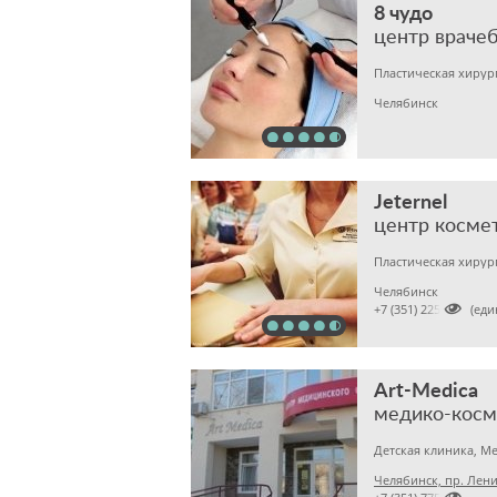
8 чудо
центр враче
Челябинск
Jeternel
центр косме
Челябинск

+7 (351) 2255555 (ед
Art-Medica
медико-косм
Челябинск, пр. Лени