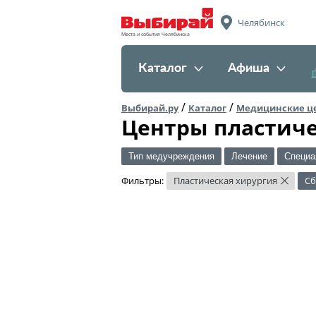
Челябинск
Места и события Челябинска
Каталог
Афиша
/
/
Выбирай.ру
Каталог
Медицинские ц
Центры пластиче
Тип медучреждения
Лечение
Специа
Фильтры:
Пластическая хирургия
Сб
×