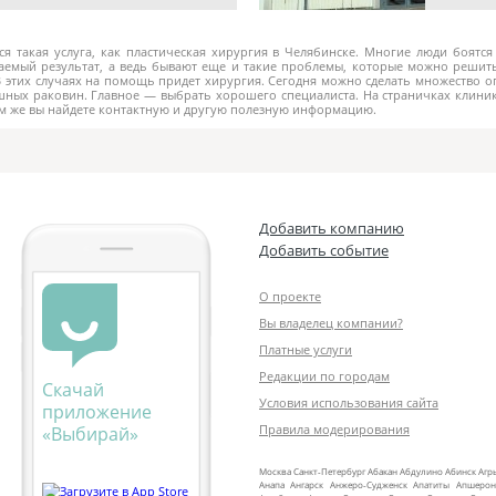
ся такая услуга, как пластическая хирургия в Челябинске. Многие люди боятс
лаемый результат, а ведь бывают еще и такие проблемы, которые можно реши
этих случаях на помощь придет хирургия. Сегодня можно сделать множество оп
ушных раковин. Главное — выбрать хорошего специалиста. На страничках клиник
ам же вы найдете контактную и другую полезную информацию.
Добавить компанию
Добавить событие
О проекте
Вы владелец компании?
Платные услуги
Редакции по городам
Скачай
Условия использования сайта
приложение
Правила модерирования
«Выбирай»
Москва
Санкт‑Петербург
Абакан
Абдулино
Абинск
Агр
Анапа
Ангарск
Анжеро‑Судженск
Апатиты
Апшерон