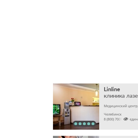
Linline
клиника лаз
Челябинск

8 (800) 7007911 (еди