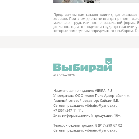
Представляем вам каталог клиник, где оказывает
хорошо. При этом диеты не всегда приносят же
маленькая грудь или нос неправильной формы. В 
до липосакции, от подтяжки груди до пластики 
которые помогут вам определиться с выбором. Т
© 2007—2026
Наименование издания: VIBIRAI.RU
Учредитель: ООО «Алое Поле Адвертайзинг».
Главный сетевой редактор: Сайкин Е.Б.
Сетевая редакция:
vibirairu@yandex.ru
,
+7 (351) 247-11-11.
Знак информационной продукции: 16+.
Телефон отдела продаж: 8 (917) 299-67-02
Сетевая редакция:
vibirairu@yandex.ru