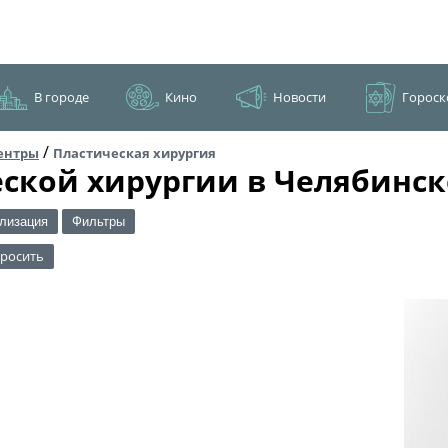
В городе
Кино
Новости
Гороск
/
ентры
Пластическая хирургия
ской хирургии в Челябинск
лизация
Фильтры
росить