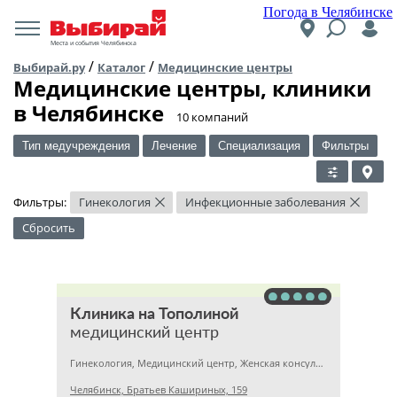
Погода в Челябинске
Места и события Челябинска
/
/
Выбирай.ру
Каталог
Медицинские центры
Медицинские центры, клиники
в Челябинске
​10 компаний
Тип медучреждения
Лечение
Специализация
Фильтры
Фильтры:
Гинекология
Инфекционные заболевания
×
×
Сбросить
Клиника на Тополиной
медицинский центр
Гинекология, Медицинский центр, Женская консультация
Челябинск, Братьев Кашириных, 159