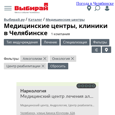
Погода в Челябинске
Места и события Челябинска
/
/
Выбирай.ру
Каталог
Медицинские центры
Медицинские центры, клиники
в Челябинске
​1 компания
Тип медучреждения
Лечение
Специализация
Фильтры
Фильтры:
Алкоголизм
Онкология
×
×
Центр реабилитации
Сбросить
×
Наркология
Медицинский центр лечения алкоголизма и наркомании
Медицинский центр, Андрология, Центр реабилитации
Челябинск, улица Хариса Юсупова, 62А