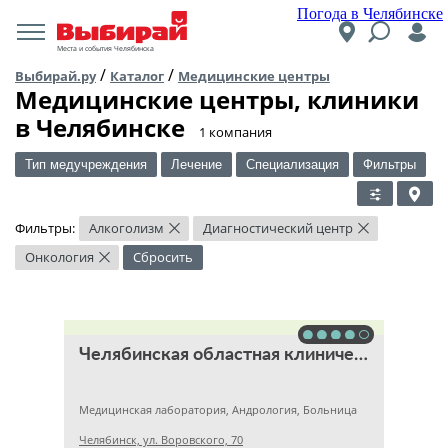
Погода в Челябинске
Места и события Челябинска
/
/
Выбирай.ру
Каталог
Медицинские центры
Медицинские центры, клиники
в Челябинске
​1 компания
Тип медучреждения
Лечение
Специализация
Фильтры
Фильтры:
Алкоголизм
Диагностический центр
×
×
Онкология
Сбросить
×
Челябинская областная клиническая больница
Медицинская лаборатория, Андрология, Больница
Челябинск, ул. Воровского, 70