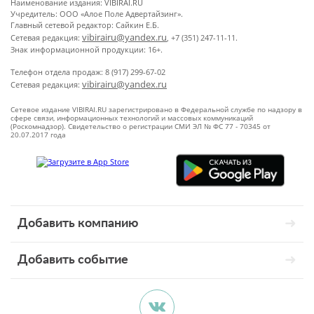
Наименование издания: VIBIRAI.RU
Учредитель: ООО «Алое Поле Адвертайзинг».
Главный сетевой редактор: Сайкин Е.Б.
vibirairu@yandex.ru
Сетевая редакция:
, +7 (351) 247-11-11.
Знак информационной продукции: 16+.
Телефон отдела продаж: 8 (917) 299-67-02
vibirairu@yandex.ru
Сетевая редакция:
Сетевое издание VIBIRAI.RU зарегистрировано в Федеральной службе по надзору в
сфере связи, информационных технологий и массовых коммуникаций
(Роскомнадзор). Свидетельство о регистрации СМИ ЭЛ № ФС 77 - 70345 от
20.07.2017 года
Добавить компанию
Добавить событие