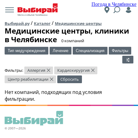
Погода в Челябинске
Места и события Челябинска
/
/
Выбирай.ру
Каталог
Медицинские центры
Медицинские центры, клиники
в Челябинске
​0 компаний
Тип медучреждения
Лечение
Специализация
Фильтры
Фильтры:
Аллергия
Кардиохирургия
×
×
Центр реабилитации
Сбросить
×
Нет компаний, подходящих под условия
фильтрации.
© 2007—2026