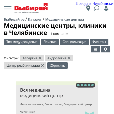
Погода в Челябинске
Места и события Челябинска
/
/
Выбирай.ру
Каталог
Медицинские центры
Медицинские центры, клиники
в Челябинске
​1 компания
Тип медучреждения
Лечение
Специализация
Фильтры
Фильтры:
Аллергия
Андрология
×
×
Центр реабилитации
Сбросить
×
Вся медицина
медицинский центр
Детская клиника, Гинекология, Медицинский центр
Челябинск