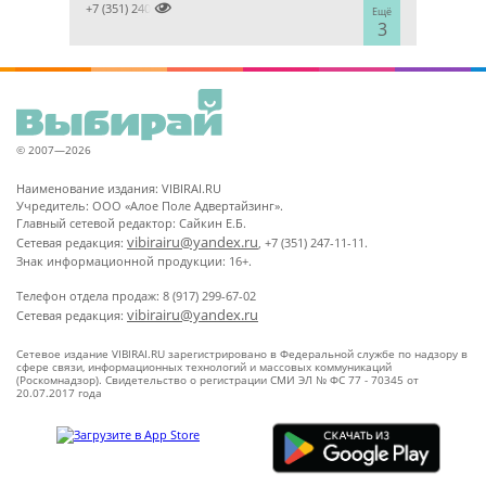

+7 (351) 2400303
Ещё
3
© 2007—2026
Наименование издания: VIBIRAI.RU
Учредитель: ООО «Алое Поле Адвертайзинг».
Главный сетевой редактор: Сайкин Е.Б.
vibirairu@yandex.ru
Сетевая редакция:
, +7 (351) 247-11-11.
Знак информационной продукции: 16+.
Телефон отдела продаж: 8 (917) 299-67-02
vibirairu@yandex.ru
Сетевая редакция:
Сетевое издание VIBIRAI.RU зарегистрировано в Федеральной службе по надзору в
сфере связи, информационных технологий и массовых коммуникаций
(Роскомнадзор). Свидетельство о регистрации СМИ ЭЛ № ФС 77 - 70345 от
20.07.2017 года