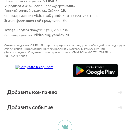
Наименование издания: VIBIRAI.RU
Учредитель: ООО «Алое Поле Адвертайзинг».
Главный сетевой редактор: Сайкин Е.Б.
vibirairu@yandex.ru
Сетевая редакция:
, +7 (351) 247-11-11.
Знак информационной продукции: 16+.
Телефон отдела продаж: 8 (917) 299-67-02
vibirairu@yandex.ru
Сетевая редакция:
Сетевое издание VIBIRAI.RU зарегистрировано в Федеральной службе по надзору в
сфере связи, информационных технологий и массовых коммуникаций
(Роскомнадзор). Свидетельство о регистрации СМИ ЭЛ № ФС 77 - 70345 от
20.07.2017 года
Добавить компанию
Добавить событие