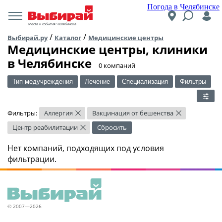
Погода в Челябинске
Места и события Челябинска
/
/
Выбирай.ру
Каталог
Медицинские центры
Медицинские центры, клиники
в Челябинске
​0 компаний
Тип медучреждения
Лечение
Специализация
Фильтры
Фильтры:
Аллергия
Вакцинация от бешенства
×
×
Центр реабилитации
Сбросить
×
Нет компаний, подходящих под условия
фильтрации.
© 2007—2026