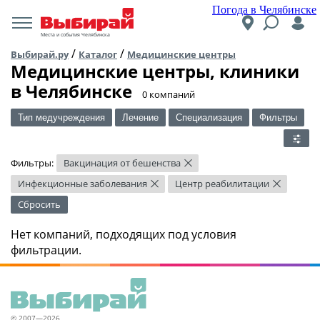
Погода в Челябинске
Места и события Челябинска
/
/
Выбирай.ру
Каталог
Медицинские центры
Медицинские центры, клиники
в Челябинске
​0 компаний
Тип медучреждения
Лечение
Специализация
Фильтры
Фильтры:
Вакцинация от бешенства
×
Инфекционные заболевания
Центр реабилитации
×
×
Сбросить
Нет компаний, подходящих под условия
фильтрации.
© 2007—2026