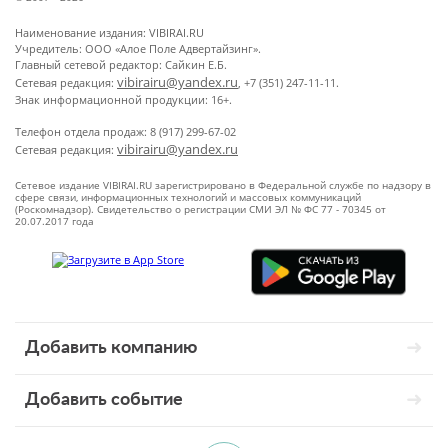
Наименование издания: VIBIRAI.RU
Учредитель: ООО «Алое Поле Адвертайзинг».
Главный сетевой редактор: Сайкин Е.Б.
vibirairu@yandex.ru
Сетевая редакция:
, +7 (351) 247-11-11.
Знак информационной продукции: 16+.
Телефон отдела продаж: 8 (917) 299-67-02
vibirairu@yandex.ru
Сетевая редакция:
Сетевое издание VIBIRAI.RU зарегистрировано в Федеральной службе по надзору в
сфере связи, информационных технологий и массовых коммуникаций
(Роскомнадзор). Свидетельство о регистрации СМИ ЭЛ № ФС 77 - 70345 от
20.07.2017 года
Добавить компанию
Добавить событие