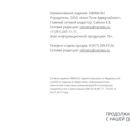
Наименование издания: VIBIRAI.RU
Учредитель: ООО «Алое Поле Адвертайзинг».
Главный сетевой редактор: Сайкин Е.Б.
Сетевая редакция:
vibirairu@yandex.ru
,
+7 (351) 247-11-11.
Знак информационной продукции: 16+.
Телефон отдела продаж: 8 (917) 299-67-02
Сетевая редакция:
vibirairu@yandex.ru
Сетевое издание VIBIRAI.RU зарегистрировано в Федеральной
службе по надзору в сфере связи, информационных
технологий и массовых коммуникаций (Роскомнадзор).
Свидетельство о регистрации СМИ ЭЛ № ФС 77 - 70345 от
20.07.2017 года
ПРОДОЛЖАЯ
С НАШЕЙ
П