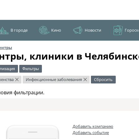
В городе
Кино
Новости
Гороск
ентры
нтры, клиники в Челябинск
лизация
Фильтры
шенства
Инфекционные заболевания
Сбросить
×
×
ловия фильтрации.
Добавить компанию
Добавить событие