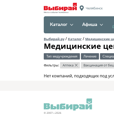
Челябинск
Места и события Челябинска
Каталог
Афиша
/
/
Выбирай.ру
Каталог
Медицинские ц
Медицинские це
Тип медучреждения
Лечение
Специа
Фильтры:
Аптека
Вакцинация от бе
×
Нет компаний, подходящих под ус
© 2007—2026