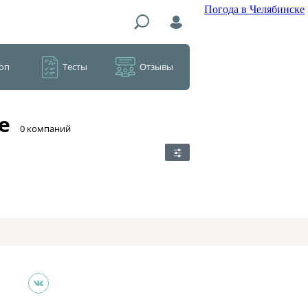
Погода в Челябинске
оп
Тесты
Отзывы
е
​0 компаний