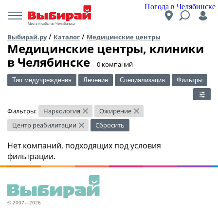
Погода в Челябинске
Места и события Челябинска
/
/
Выбирай.ру
Каталог
Медицинские центры
Медицинские центры, клиники
в Челябинске
​0 компаний
Тип медучреждения
Лечение
Специализация
Фильтры
Фильтры:
Наркология
Ожирение
×
×
Центр реабилитации
Сбросить
×
Нет компаний, подходящих под условия
фильтрации.
© 2007—2026