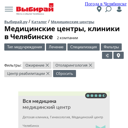
Погода в Челябинске
Места и события Челябинска
/
/
Выбирай.ру
Каталог
Медицинские центры
Медицинские центры, клиники
в Челябинске
​2 компании
Тип медучреждения
Лечение
Специализация
Фильтры
Фильтры:
Ожирение
Отоларингология
×
×
Центр реабилитации
Сбросить
×
Вся медицина
медицинский центр
Детская клиника, Гинекология, Медицинский центр
Челябинск