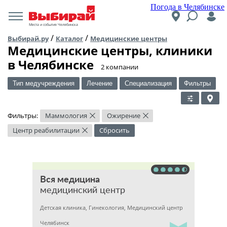
Погода в Челябинске
Места и события Челябинска
/
/
Выбирай.ру
Каталог
Медицинские центры
Медицинские центры, клиники
в Челябинске
​2 компании
Тип медучреждения
Лечение
Специализация
Фильтры
Фильтры:
Маммология
Ожирение
×
×
Центр реабилитации
Сбросить
×
Вся медицина
медицинский центр
Детская клиника, Гинекология, Медицинский центр
Челябинск